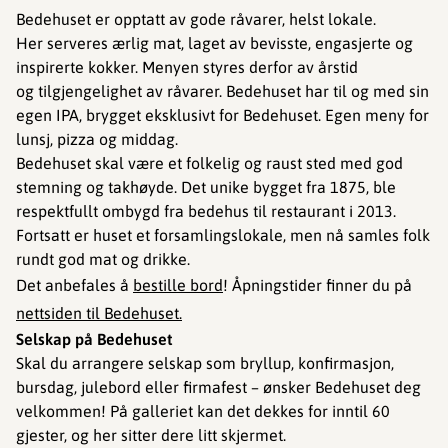
Bedehuset er opptatt av gode råvarer, helst lokale.
Her serveres ærlig mat, laget av bevisste, engasjerte og
inspirerte kokker. Menyen styres derfor av årstid
og tilgjengelighet av råvarer. Bedehuset har til og med sin
egen IPA, brygget eksklusivt for Bedehuset. Egen meny for
lunsj, pizza og middag.
Bedehuset skal være et folkelig og raust sted med god
stemning og takhøyde. Det unike bygget fra 1875, ble
respektfullt ombygd fra bedehus til restaurant i 2013.
Fortsatt er huset et forsamlingslokale, men nå samles folk
rundt god mat og drikke.
Det anbefales å
bestille bord
! Åpningstider finner du på
nettsiden til Bedehuset.
Selskap på Bedehuset
Skal du arrangere selskap som bryllup, konfirmasjon,
bursdag, julebord eller firmafest – ønsker Bedehuset deg
velkommen! På galleriet kan det dekkes for inntil 60
gjester, og her sitter dere litt skjermet.