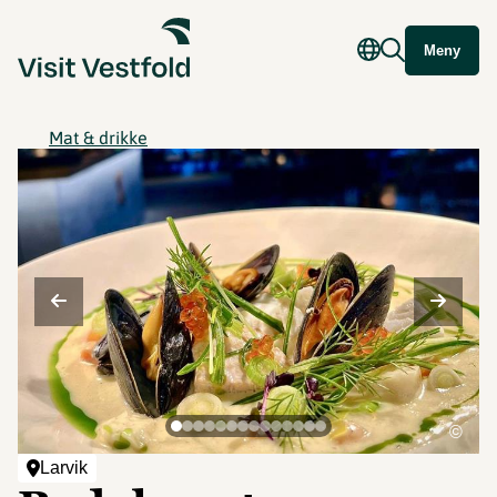
Meny
Mat & drikke
©
Larvik