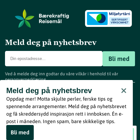
Meld deg på nyhetsbrev
Bli med
Ved å melde deg inn godtar du våre vilkår i henhold til vår
personvernerklæring
.
www.visitvestfold.com
Meld deg på nyhetsbrev
Turistinformasjon
Oppdag mer! Motta skjulte perler, ferske tips og
Vestfold Fylkeskommune
spennende arrangementer. Meld deg på nyhetsbrevet
By
Breakfast
og få skreddersydd inspirasjon rett i innboksen. Én e-
post i måneden. Ingen spam, bare skikkelige tips.
Bli med
Bedehuset
Book nå