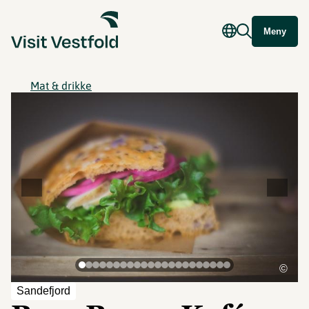
Meny
Mat & drikke
©
Sandefjord