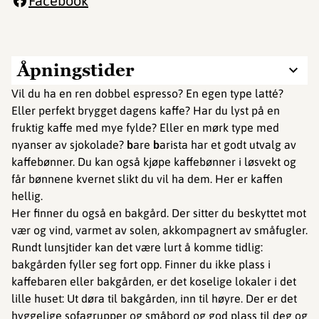
Facebook
Åpningstider
Vil du ha en ren dobbel espresso? En egen type latté?
Eller perfekt brygget dagens kaffe? Har du lyst på en
fruktig kaffe med mye fylde? Eller en mørk type med
nyanser av sjokolade?
b
are
b
arista har et godt utvalg av
kaffebønner. Du kan også kjøpe kaffebønner i løsvekt og
får bønnene kvernet slikt du vil ha dem. Her er kaffen
hellig.
Her finner du også en bakgård. Der sitter du beskyttet mot
vær og vind, varmet av solen, akkompagnert av småfugler.
Rundt lunsjtider kan det være lurt å komme tidlig:
bakgården fyller seg fort opp. Finner du ikke plass i
kaffebaren eller bakgården, er det koselige lokaler i det
lille huset: Ut døra til bakgården, inn til høyre. Der er det
hyggelige sofagrupper og småbord og god plass til deg og