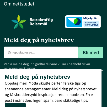
Om nettstedet
Meld deg på nyhetsbrev
Bli med
Ved å melde deg inn godtar du våre vilkår i henhold til vår
personvernerklæring
.
www.visitvestfold.com
Meld deg på nyhetsbrev
Turistinformasjon
Oppdag mer! Motta skjulte perler, ferske tips og
Vestfold Fylkeskommune
spennende arrangementer. Meld deg på nyhetsbrevet
By
Breakfast
og få skreddersydd inspirasjon rett i innboksen. Én e-
post i måneden. Ingen spam, bare skikkelige tips.