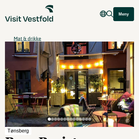
Meny
Mat & drikke
©
Tønsberg