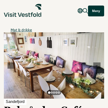
Meny
Mat & drikke
©
Sandefjord