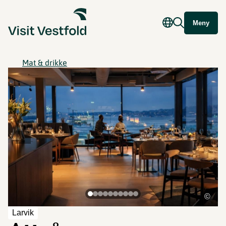
Meny
Mat & drikke
©
Larvik