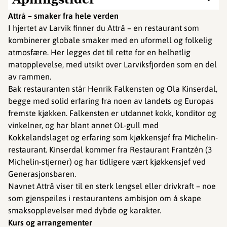
Attrå – smaker fra hele verden
I hjertet av Larvik finner du Attrå – en restaurant som
kombinerer globale smaker med en uformell og folkelig
atmosfære. Her legges det til rette for en helhetlig
matopplevelse, med utsikt over Larviksfjorden som en del
av rammen.
Bak restauranten står Henrik Falkensten og Ola Kinserdal,
begge med solid erfaring fra noen av landets og Europas
fremste kjøkken. Falkensten er utdannet kokk, konditor og
vinkelner, og har blant annet OL-gull med
Kokkelandslaget og erfaring som kjøkkensjef fra Michelin-
restaurant. Kinserdal kommer fra Restaurant Frantzén (3
Michelin-stjerner) og har tidligere vært kjøkkensjef ved
Generasjonsbaren.
Navnet Attrå viser til en sterk lengsel eller drivkraft – noe
som gjenspeiles i restaurantens ambisjon om å skape
smaksopplevelser med dybde og karakter.
Kurs og arrangementer