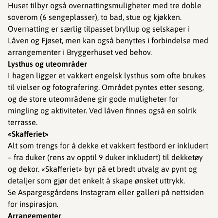
Huset tilbyr også overnattingsmuligheter med tre doble
soverom (6 sengeplasser), to bad, stue og kjøkken.
Overnatting er særlig tilpasset bryllup og selskaper i
Låven og Fjøset, men kan også benyttes i forbindelse med
arrangementer i Bryggerhuset ved behov.
Lysthus og uteområder
I hagen ligger et vakkert engelsk lysthus som ofte brukes
til vielser og fotografering. Området pyntes etter sesong,
og de store uteområdene gir gode muligheter for
mingling og aktiviteter. Ved låven finnes også en solrik
terrasse.
«Skafferiet»
Alt som trengs for å dekke et vakkert festbord er inkludert
– fra duker (rens av opptil 9 duker inkludert) til dekketøy
og dekor. «Skafferiet» byr på et bredt utvalg av pynt og
detaljer som gjør det enkelt å skape ønsket uttrykk.
Se Aspargesgårdens Instagram eller galleri på nettsiden
for inspirasjon.
Arrangementer