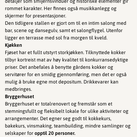
detaljer som smijernsvinduer og historiske elementer gir
rommet karakter. Her finnes også musikkanlegg og
skjermer for presentasjoner.
Den tidligere stallen er gjort om til en intim salong med
bar, scene og dansegulv, samt et salongflygel. Utenfor
ligger en terrasse med sol fra morgen til kveld.
Kjøkken
Fjøset har et fullt utstyrt storkjøkken. Tilknyttede kokker
tilbyr kortreist mat av høy kvalitet til konkurransedyktige
priser. Det anbefales å benytte gårdens kokker og
servitører for en smidig gjennomføring, men det er også
mulig å bruke egne mot depositum. Drikkevarer kan
medbringes.
Bryggerhuset
Bryggerhuset er totalrenovert og fremstår som et
stemningsfullt og fleksibelt lokale for ulike aktiviteter og
arrangementer. Det egner seg godt til kokkekurs,
bakekurs, vinsmaking, teambuilding, mindre samlinger og
selskaper for
opptil 20 personer.