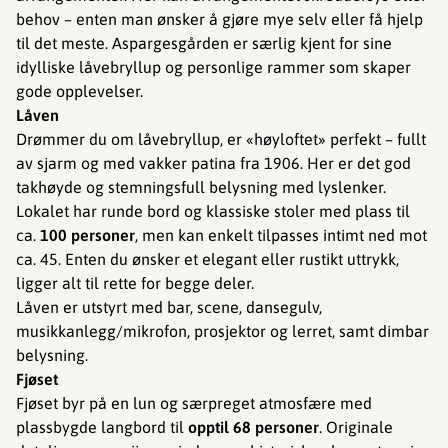
behov – enten man ønsker å gjøre mye selv eller få hjelp
til det meste. Aspargesgården er særlig kjent for sine
idylliske låvebryllup og personlige rammer som skaper
gode opplevelser.
Låven
Drømmer du om låvebryllup, er «høyloftet» perfekt – fullt
av sjarm og med vakker patina fra 1906. Her er det god
takhøyde og stemningsfull belysning med lyslenker.
Lokalet har runde bord og klassiske stoler med plass til
ca.
100 personer
, men kan enkelt tilpasses intimt ned mot
ca. 45. Enten du ønsker et elegant eller rustikt uttrykk,
ligger alt til rette for begge deler.
Låven er utstyrt med bar, scene, dansegulv,
musikkanlegg/mikrofon, prosjektor og lerret, samt dimbar
belysning.
Fjøset
Fjøset byr på en lun og særpreget atmosfære med
plassbygde langbord til
opptil
68 personer
. Originale