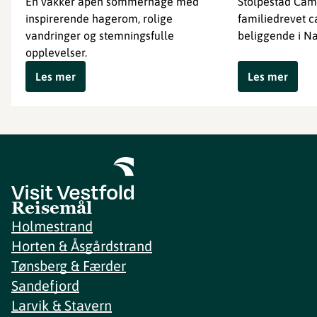
En vakker åpen sommerhage med
Stolpestad Cam
inspirerende hagerom, rolige
familiedrevet 
vandringer og stemningsfulle
beliggende i Na
opplevelser.
Les mer
Les mer
Reisemål
Holmestrand
Horten & Åsgårdstrand
Tønsberg & Færder
Sandefjord
Larvik & Stavern