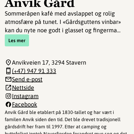
Anvik Gård
Sommeråpen kafé med avslappet og rolig
atmosfære på tunet. I «Gårdsguttens vinbar»
kan du nyte noe godt i glasset og fingerma...
Les mer
Anvikveien 17
, 3294 Stavern
(+47) 947 91 333
Send e-post
Nettside
Instagram
Facebook
Anvik Gård ble etablert på 1830-tallet og har vært i
familen Anvik siden den tid. Det ble drevet tradisjonell
gårdsdrift her fram til 1997. Etter at camping og
hyttefolket inntok Naverfjorden forandret mye seg og det