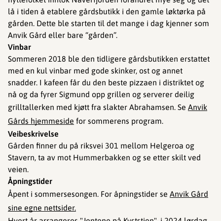
lå i tiden å etablere gårdsbutikk i den gamle løktørka på
gården. Dette ble starten til det mange i dag kjenner som
Anvik Gård eller bare “gården”.
Vinbar
Sommeren 2018 ble den tidligere gårdsbutikken erstattet
med en kul vinbar med gode skinker, ost og annet
snadder. I kafeen får du den beste pizzaen i distriktet og
nå og da fyrer Sigmund opp grillen og serverer deilig
grilltallerken med kjøtt fra slakter Abrahamsen. Se
Anvik
Gårds hjemmeside
for sommerens program.
Veibeskrivelse
Gården finner du på riksvei 301 mellom Helgeroa og
Stavern, ta av mot Hummerbakken og se etter skilt ved
veien.
Åpningstider
Åpent i sommersesongen. For åpningstider se
Anvik Gård
sine egne nettsider.
Hvert år arrangeres "Jentene på Kyststien", i 2024 lørdag