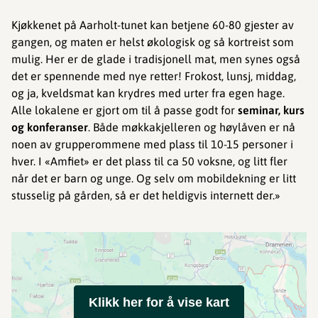
Kjøkkenet på Aarholt-tunet kan betjene 60-80 gjester av
gangen, og maten er helst økologisk og så kortreist som
mulig. Her er de glade i tradisjonell mat, men synes også
det er spennende med nye retter! Frokost, lunsj, middag,
og ja, kveldsmat kan krydres med urter fra egen hage.
Alle lokalene er gjort om til å passe godt for
seminar, kurs
og konferanser
. Både møkkakjelleren og høylåven er nå
noen av grupperommene med plass til 10-15 personer i
hver. I «Amfiet» er det plass til ca 50 voksne, og litt fler
når det er barn og unge. Og selv om mobildekning er litt
stusselig på gården, så er det heldigvis internett der.»
Klikk her for å vise kart