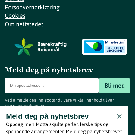
Personvernerklæring
Cookies
Om nettstedet
Meld deg på nyhetsbrev
Bli med
Ved å melde deg inn godtar du våre vilkår i henhold til vår
personvernerklæring
.
www.visitvestfold.com
Meld deg på nyhetsbrev
Turistinformasjon
Oppdag mer! Motta skjulte perler, ferske tips og
Vestfold Fylkeskommune
spennende arrangementer. Meld deg på nyhetsbrevet