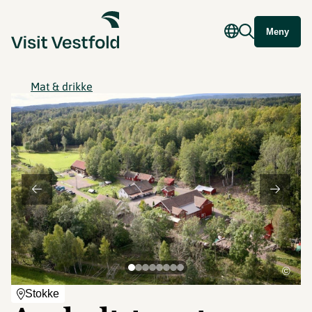
Meny
Mat & drikke
©
Stokke