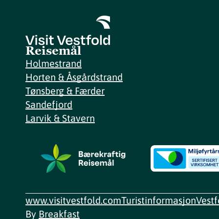
Reisemål
Holmestrand
Horten & Åsgårdstrand
Tønsberg & Færder
Sandefjord
Larvik & Stavern
www.visitvestfold.com
Turistinformasjon
Vest
By
Breakfast