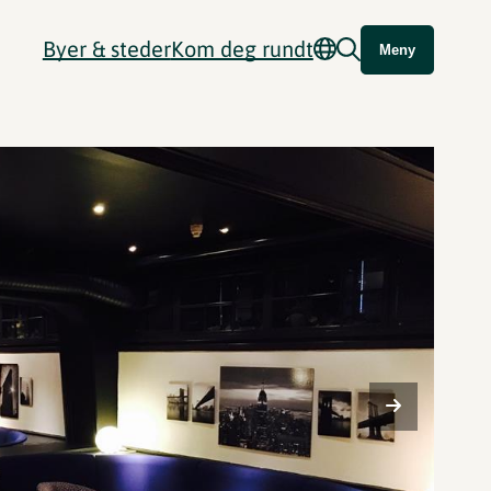
Byer & steder
Kom deg rundt
Meny