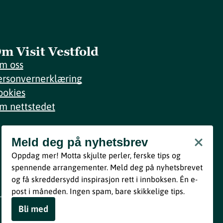
m Visit Vestfold
m oss
ersonvernerklæring
ookies
m nettstedet
Meld deg på nyhetsbrev
Meld deg på nyhetsbrev
Oppdag mer! Motta skjulte perler, ferske tips og
Bli med
spennende arrangementer. Meld deg på nyhetsbrevet
og få skreddersydd inspirasjon rett i innboksen. Én e-
Ved å melde deg inn godtar du våre vilkår i henhold til vår
post i måneden. Ingen spam, bare skikkelige tips.
personvernerklæring
.
Bli med