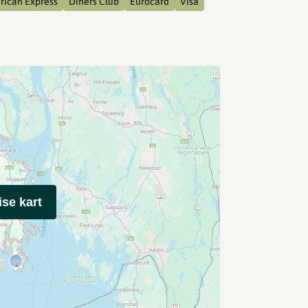
ican Express
Diners Club
Eurocard
Visa
ise kart