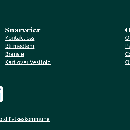
Snarveier
O
Kontakt oss
O
Bli medlem
P
Bransje
C
Kart over Vestfold
O
fold Fylkeskommune