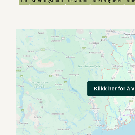
bar
serveringstilbud
restaurant
Alle rettigheter
Amer
Klikk her for å v