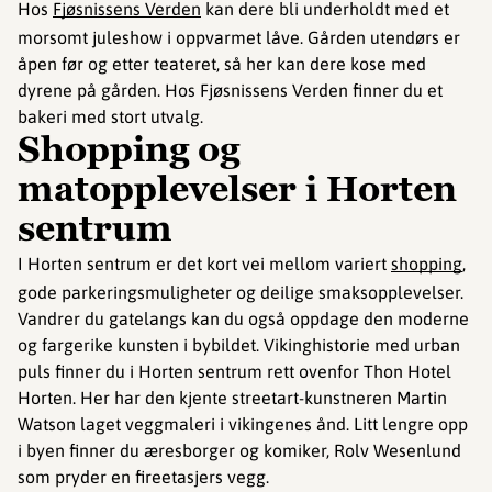
Hos
Fjøsnissens Verden
kan dere bli underholdt med et
morsomt juleshow i oppvarmet låve. Gården utendørs er
åpen før og etter teateret, så her kan dere kose med
dyrene på gården. Hos Fjøsnissens Verden finner du et
bakeri med stort utvalg.
Shopping og
matopplevelser i Horten
sentrum
I Horten sentrum er det kort vei mellom variert
shopping
,
gode parkeringsmuligheter og deilige smaksopplevelser.
Vandrer du gatelangs kan du også oppdage den moderne
og fargerike kunsten i bybildet. Vikinghistorie med urban
puls finner du i Horten sentrum rett ovenfor Thon Hotel
Horten. Her har den kjente streetart-kunstneren Martin
Watson laget veggmaleri i vikingenes ånd. Litt lengre opp
i byen finner du æresborger og komiker, Rolv Wesenlund
som pryder en fireetasjers vegg.