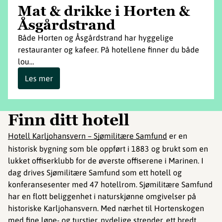
Mat & drikke i Horten &
Åsgårdstrand
Både Horten og Åsgårdstrand har hyggelige
restauranter og kafeer. På hotellene finner du både
lou…
Les mer
Finn ditt hotell
Hotell Karljohansvern – Sjømilitære Samfund
er en
historisk bygning som ble oppført i 1883 og brukt som en
lukket offiserklubb for de øverste offiserene i Marinen. I
dag drives Sjømilitære Samfund som ett hotell og
konferansesenter med 47 hotellrom. Sjømilitære Samfund
har en flott beliggenhet i naturskjønne omgivelser på
historiske Karljohansvern. Med nærhet til Hortenskogen
med fine løpe- og turstier, nydelige strender, ett bredt