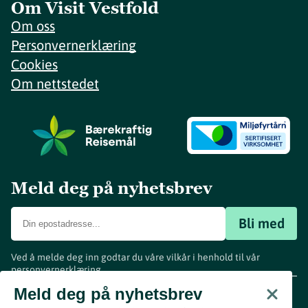
Om Visit Vestfold
Om oss
Personvernerklæring
Cookies
Om nettstedet
Meld deg på nyhetsbrev
Bli med
Ved å melde deg inn godtar du våre vilkår i henhold til vår
personvernerklæring
.
www.visitvestfold.com
Meld deg på nyhetsbrev
Turistinformasjon