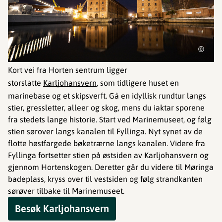
©
Kort vei fra Horten sentrum ligger
storslåtte
Karljohansvern
, som tidligere huset en
marinebase og et skipsverft. Gå en idyllisk rundtur langs
stier, gressletter, alleer og skog, mens du iaktar sporene
fra stedets lange historie. Start ved Marinemuseet, og følg
stien sørover langs kanalen til Fyllinga. Nyt synet av de
flotte høstfargede bøketrærne langs kanalen. Videre fra
Fyllinga fortsetter stien på østsiden av Karljohansvern og
gjennom Hortenskogen. Deretter går du videre til Møringa
badeplass, kryss over til vestsiden og følg strandkanten
sørøver tilbake til Marinemuseet.
Besøk Karljohansvern