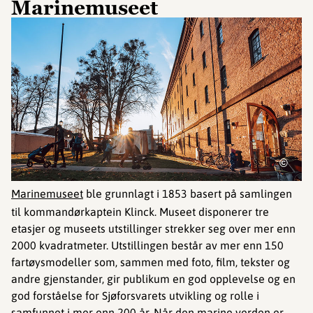
Marinemuseet
©
Marinemuseet
ble grunnlagt i 1853 basert på samlingen
til kommandørkaptein Klinck. Museet disponerer tre
etasjer og museets utstillinger strekker seg over mer enn
2000 kvadratmeter. Utstillingen består av mer enn 150
fartøysmodeller som, sammen med foto, film, tekster og
andre gjenstander, gir publikum en god opplevelse og en
god forståelse for Sjøforsvarets utvikling og rolle i
samfunnet i mer enn 200 år. Når den marine verden er