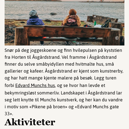
©
Snør på deg joggeskoene og finn hvilepulsen på kyststien
fra Horten til Åsgårdstrand. Vel framme i Åsgårdstrand
finner du selve småbyidyllen med hvitmalte hus, små
gallerier og kafeer. Åsgårdstrand er kjent som kunstnerby,
og har hatt mange kjente malere på besøk. Legg turen
forbi
Edvard Mun
c
hs hus
, og se hvor han levde et
bekymringsløst sommerliv. Landskapet i Åsgårdstrand lar
seg lett knytte til Munchs kunstverk, og her kan du vandre
i motiv som «Pikene på broen» og «Edvard Munchs gate
33».
Aktiviteter