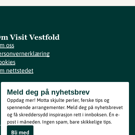
m Visit Vestfold
m oss
ersonvernerklæring
ookies
m nettstedet
Meld deg på nyhetsbrev
Meld deg på nyhetsbrev
Oppdag mer! Motta skjulte perler, ferske tips og
Bli med
spennende arrangementer. Meld deg på nyhetsbrevet
og få skreddersydd inspirasjon rett i innboksen. Én e-
Ved å melde deg inn godtar du våre vilkår i henhold til vår
post i måneden. Ingen spam, bare skikkelige tips.
personvernerklæring
.
Bli med