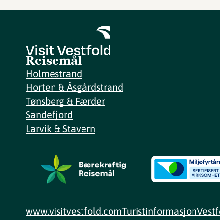
Reisemål
Holmestrand
Horten & Åsgårdstrand
Tønsberg & Færder
Sandefjord
Larvik & Stavern
www.visitvestfold.com
Turistinformasjon
Vest