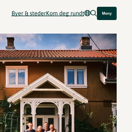
Byer & steder
Kom deg rundt
Meny