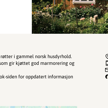
 røtter i gammel norsk husdyrhold.
e som gir kjøttet god marmorering og
book-siden for oppdatert informasjon