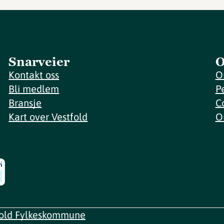
Snarveier
O
Kontakt oss
O
Bli medlem
P
Bransje
C
Kart over Vestfold
O
fold Fylkeskommune