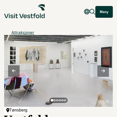
Meny
Attraksjoner
©
Tønsberg