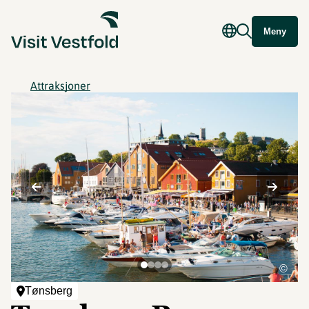
Meny
Attraksjoner
©
Tønsberg