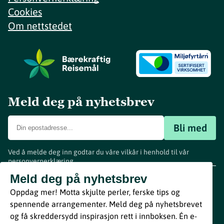
Cookies
Om nettstedet
Meld deg på nyhetsbrev
Bli med
Ved å melde deg inn godtar du våre vilkår i henhold til vår
personvernerklæring
.
www.visitvestfold.com
Meld deg på nyhetsbrev
Turistinformasjon
Oppdag mer! Motta skjulte perler, ferske tips og
Vestfold Fylkeskommune
spennende arrangementer. Meld deg på nyhetsbrevet
By
Breakfast
og få skreddersydd inspirasjon rett i innboksen. Én e-