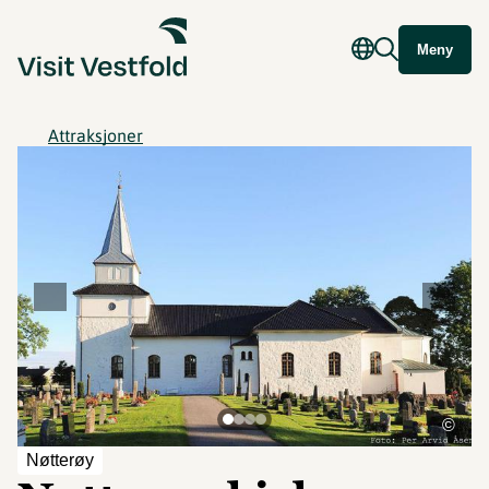
Meny
Attraksjoner
©
Nøtterøy