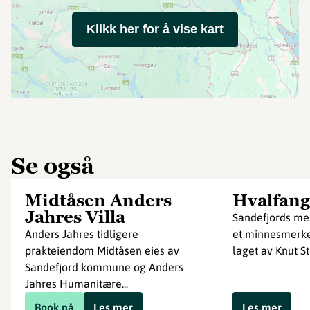
Klikk her for å vise kart
Se også
Midtåsen Anders
Hvalfan
Jahres Villa
Sandefjords mes
Anders Jahres tidligere
et minnesmerke
prakteiendom Midtåsen eies av
laget av Knut St
Sandefjord kommune og Anders
Jahres Humanitære...
Book nå
Les mer
Les mer