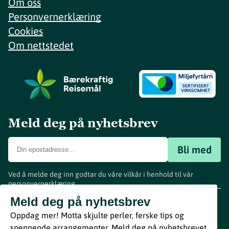
Om oss
Personvernerklæring
Cookies
Om nettstedet
Meld deg på nyhetsbrev
Bli med
Ved å melde deg inn godtar du våre vilkår i henhold til vår
personvernerklæring
.
www.visitvestfold.com
Meld deg på nyhetsbrev
Turistinformasjon
Oppdag mer! Motta skjulte perler, ferske tips og
Vestfold Fylkeskommune
spennende arrangementer. Meld deg på nyhetsbrevet