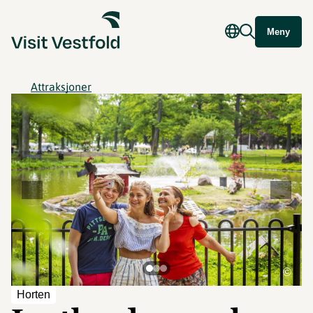
Meny
Attraksjoner
©
Horten