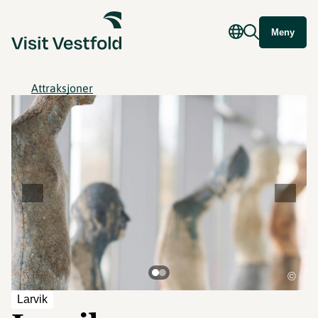
Meny
Attraksjoner
©
Larvik