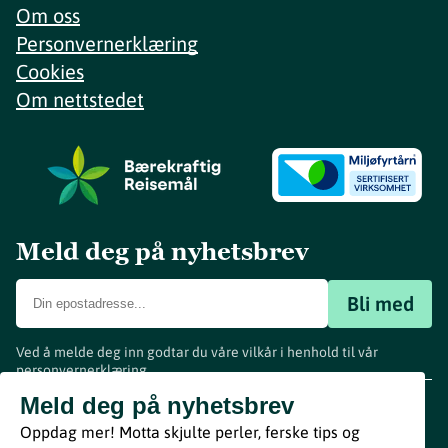
Om oss
Personvernerklæring
Cookies
Om nettstedet
Meld deg på nyhetsbrev
Bli med
Ved å melde deg inn godtar du våre vilkår i henhold til vår
personvernerklæring
.
www.visitvestfold.com
Meld deg på nyhetsbrev
Turistinformasjon
Oppdag mer! Motta skjulte perler, ferske tips og