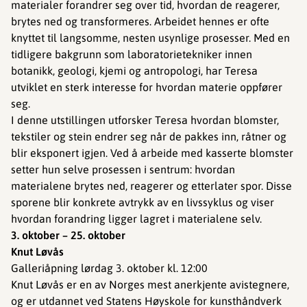
materialer forandrer seg over tid, hvordan de reagerer,
brytes ned og transformeres. Arbeidet hennes er ofte
knyttet til langsomme, nesten usynlige prosesser. Med en
tidligere bakgrunn som laboratorietekniker innen
botanikk, geologi, kjemi og antropologi, har Teresa
utviklet en sterk interesse for hvordan materie oppfører
seg.
I denne utstillingen utforsker Teresa hvordan blomster,
tekstiler og stein endrer seg når de pakkes inn, råtner og
blir eksponert igjen. Ved å arbeide med kasserte blomster
setter hun selve prosessen i sentrum: hvordan
materialene brytes ned, reagerer og etterlater spor. Disse
sporene blir konkrete avtrykk av en livssyklus og viser
hvordan forandring ligger lagret i materialene selv.
3. oktober – 25. oktober
Knut Løvås
Galleriåpning lørdag 3. oktober kl. 12:00
Knut Løvås er en av Norges mest anerkjente avistegnere,
og er utdannet ved Statens Høyskole for kunsthåndverk