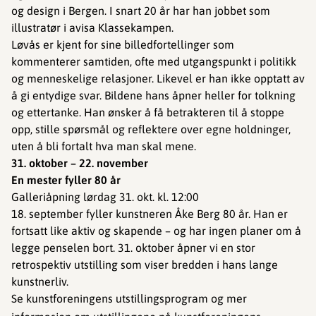
og design i Bergen. I snart 20 år har han jobbet som
illustratør i avisa Klassekampen.
Løvås er kjent for sine billedfortellinger som
kommenterer samtiden, ofte med utgangspunkt i politikk
og menneskelige relasjoner. Likevel er han ikke opptatt av
å gi entydige svar. Bildene hans åpner heller for tolkning
og ettertanke. Han ønsker å få betrakteren til å stoppe
opp, stille spørsmål og reflektere over egne holdninger,
uten å bli fortalt hva man skal mene.
31. oktober – 22. november
En mester fyller 80 år
Galleriåpning lørdag 31. okt. kl. 12:00
18. september fyller kunstneren Åke Berg 80 år. Han er
fortsatt like aktiv og skapende – og har ingen planer om å
legge penselen bort. 31. oktober åpner vi en stor
retrospektiv utstilling som viser bredden i hans lange
kunstnerliv.
Se kunstforeningens utstillingsprogram og mer