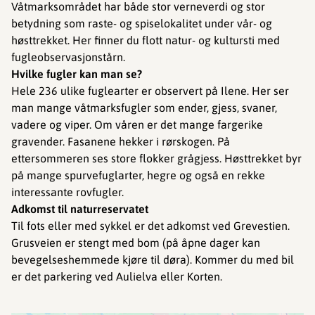
Våtmarksområdet har både stor verneverdi og stor
betydning som raste- og spiselokalitet under vår- og
høsttrekket. Her finner du flott natur- og kultursti med
fugleobservasjonstårn.
Hvilke fugler kan man se?
Hele 236 ulike fuglearter er observert på Ilene. Her ser
man mange våtmarksfugler som ender, gjess, svaner,
vadere og viper. Om våren er det mange fargerike
gravender. Fasanene hekker i rørskogen. På
ettersommeren ses store flokker grågjess. Høsttrekket byr
på mange spurvefuglarter, hegre og også en rekke
interessante rovfugler.
Adkomst til naturreservatet
Til fots eller med sykkel er det adkomst ved Grevestien.
Grusveien er stengt med bom (på åpne dager kan
bevegelseshemmede kjøre til døra). Kommer du med bil
er det parkering ved Aulielva eller Korten.