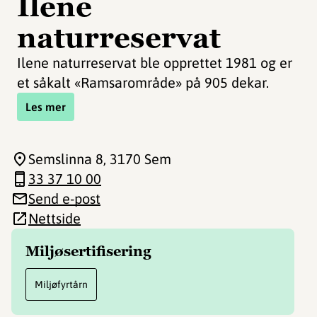
Ilene
naturreservat
Ilene naturreservat ble opprettet 1981 og er
et såkalt «Ramsarområde» på 905 dekar.
Les mer
Semslinna 8
, 3170 Sem
33 37 10 00
Send e-post
Nettside
Miljøsertifisering
Miljøfyrtårn