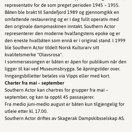
representativ for de som preget perioden 1945 – 1955.
Båten ble brakt til Sandefjord 1989 og gjennomgikk en
omfattende restaurering og er i dag fullt operativ med
den originale dampmaskinen inntakt. Southern Actor
representerer den moderne hvalfangstens epoke og er
den eneste hvalbåten som ennå er i original stand. I 1999
ble Southern Actor tildelt Norsk Kulturarv sitt
kvalitetsmerke "Olavsrosa".
I sommersesongen er båten er åpen for publikum når den
ligger til kai ved Museumsbrygga. Se åpningstider over.
Inngangsbilletter betales via Vipps eller med kort.
Charter fra mai – september
Southern Actor kan chartres for grupper fra mai –
september, og kan ta opptil 45 passasjerer.
Fra medio juni-medio august er båten kun tilgjengelig for
utleie etter kl. 17.00.
Southern Actor driftes av Skagerak Dampskibsselskap AS.