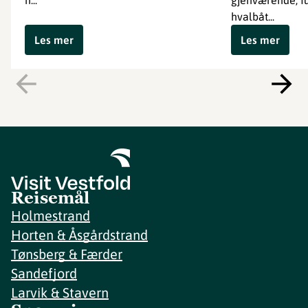
h...
gjenværende, fu
hvalbåt...
Les mer
Les mer
Reisemål
Holmestrand
Horten & Åsgårdstrand
Tønsberg & Færder
Sandefjord
Larvik & Stavern