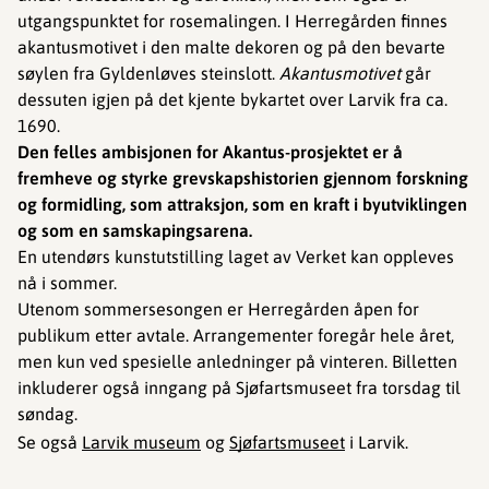
utgangspunktet for rosemalingen. I Herregården finnes
akantusmotivet i den malte dekoren og på den bevarte
søylen fra Gyldenløves steinslott.
Akantusmotivet
går
dessuten igjen på det kjente bykartet over Larvik fra ca.
1690.
Den felles ambisjonen for Akantus-prosjektet er å
fremheve og styrke grevskapshistorien gjennom forskning
og formidling, som attraksjon, som en kraft i byutviklingen
og som en samskapingsarena.
En utendørs kunstutstilling laget av Verket kan oppleves
nå i sommer.
Utenom sommersesongen er Herregården åpen for
publikum etter avtale. Arrangementer foregår hele året,
men kun ved spesielle anledninger på vinteren. Billetten
inkluderer også inngang på Sjøfartsmuseet fra torsdag til
søndag.
Se også
Larvik museum
og
Sjøfartsmuseet
i Larvik.