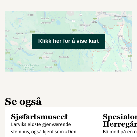
Klikk her for å vise kart
Se også
Sjøfartsmuseet
Spesialo
Herregå
Larviks eldste gjenværende
steinhus, også kjent som «Den
Bli med på en o