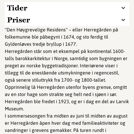
Tider
Priser
"Den Høygrevelige Residens" – eller Herregården på
folkemunne ble påbegynt i 1674, og sto ferdig til
Gyldenløves tredje bryllup i 1677.
Herregården står som et eksempel på kontinental 1600-
talls barokkarkitektur i Norge, samtidig som bygningen er
preget av norske byggetradisjoner. Interiørene viser i
tillegg til de enestående utsmykningene i regencestil,
også senere stiluttrykk fra 1700- og 1800-tallet.
Opprinnelig lå Herregården utenfor byens grense, omgitt
av en stor hage som strakte seg helt ned i sjøen i sør.
Herregården ble fredet i 1923, og er i dag en del av Larvik
Museum.
I sommersesongen fra midten av juni til midten av august
er Herregården åpen hver dag med familieaktiviteter og
vandringer i grevens gemakker. På turen rundt i