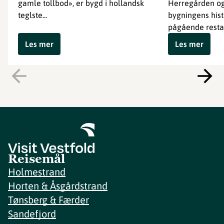
gamle tollbod», er bygd i hollandsk
Herregården o
teglste...
bygningens hist
pågående restau
Les mer
Les mer
Reisemål
Holmestrand
Horten & Åsgårdstrand
Tønsberg & Færder
Sandefjord