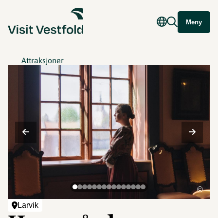
Meny
Attraksjoner
©
Larvik