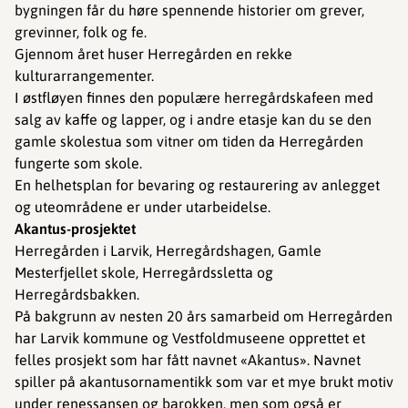
bygningen får du høre spennende historier om grever,
grevinner, folk og fe.
Gjennom året huser Herregården en rekke
kulturarrangementer.
I østfløyen finnes den populære herregårdskafeen med
salg av kaffe og lapper, og i andre etasje kan du se den
gamle skolestua som vitner om tiden da Herregården
fungerte som skole.
En helhetsplan for bevaring og restaurering av anlegget
og uteområdene er under utarbeidelse.
Akantus-prosjektet
Herregården i Larvik, Herregårdshagen, Gamle
Mesterfjellet skole, Herregårdssletta og
Herregårdsbakken.
På bakgrunn av nesten 20 års samarbeid om Herregården
har Larvik kommune og Vestfoldmuseene opprettet et
felles prosjekt som har fått navnet «Akantus». Navnet
spiller på akantusornamentikk som var et mye brukt motiv
under renessansen og barokken, men som også er