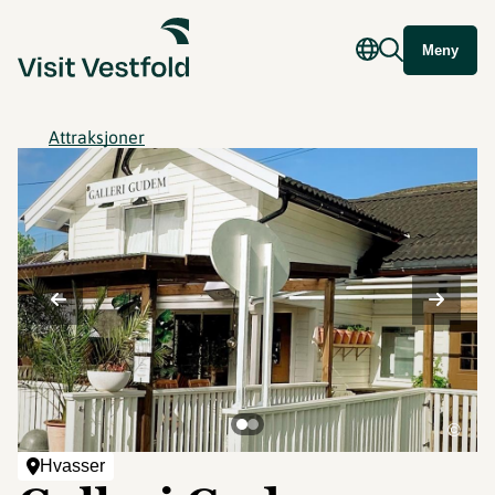
Meny
Attraksjoner
©
Hvasser