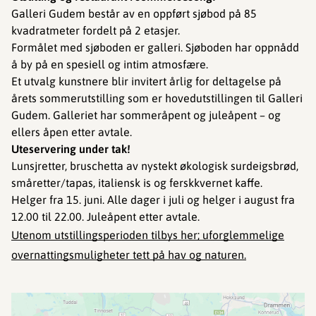
Galleri Gudem består av en oppført sjøbod på 85
kvadratmeter fordelt på 2 etasjer.
Formålet med sjøboden er galleri. Sjøboden har oppnådd
å by på en spesiell og intim atmosfære.
Et utvalg kunstnere blir invitert årlig for deltagelse på
årets sommerutstilling som er hovedutstillingen til Galleri
Gudem. Galleriet har sommeråpent og juleåpent – og
ellers åpen etter avtale.
Uteservering under tak!
Lunsjretter, bruschetta av nystekt økologisk surdeigsbrød,
småretter/tapas, italiensk is og ferskkvernet kaffe.
Helger fra 15. juni. Alle dager i juli og helger i august fra
12.00 til 22.00. Juleåpent etter avtale.
Utenom utstillingsperioden tilbys her; uforglemmelige
overnattingsmuligheter tett på hav og naturen.