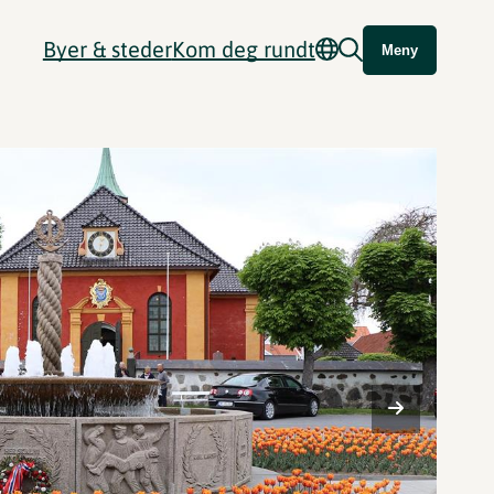
Byer & steder
Kom deg rundt
Meny