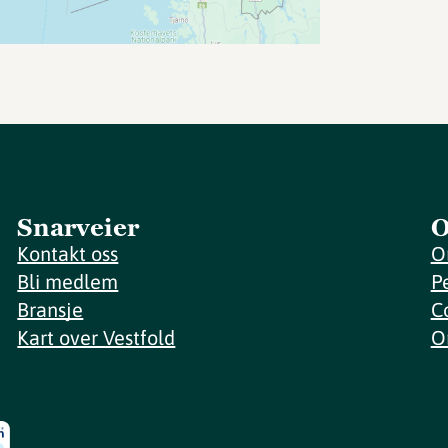
Snarveier
O
Kontakt oss
O
Bli medlem
P
Bransje
C
Kart over Vestfold
O