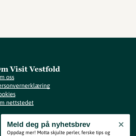
m Visit Vestfold
m oss
ersonvernerklæring
ookies
m nettstedet
Meld deg på nyhetsbrev
Meld deg på nyhetsbrev
Oppdag mer! Motta skjulte perler, ferske tips og
Bli med