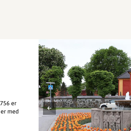
1756 er
g er med