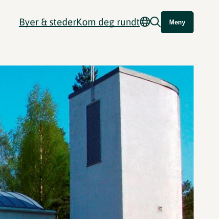
Byer & steder
Kom deg rundt
Meny