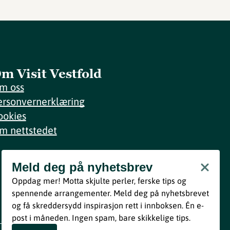
m Visit Vestfold
m oss
ersonvernerklæring
ookies
m nettstedet
Meld deg på nyhetsbrev
Meld deg på nyhetsbrev
Oppdag mer! Motta skjulte perler, ferske tips og
Bli med
spennende arrangementer. Meld deg på nyhetsbrevet
og få skreddersydd inspirasjon rett i innboksen. Én e-
Ved å melde deg inn godtar du våre vilkår i henhold til vår
post i måneden. Ingen spam, bare skikkelige tips.
personvernerklæring
.