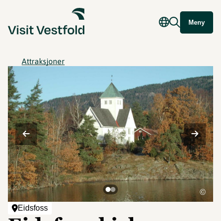
Meny
Attraksjoner
©
Eidsfoss