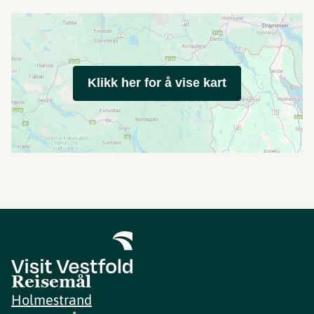
Klikk her for å vise kart
Reisemål
Holmestrand