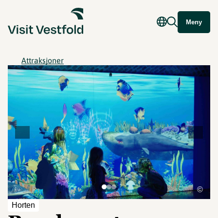
Meny
Attraksjoner
©
Horten