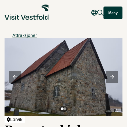
Meny
Attraksjoner
©
Larvik