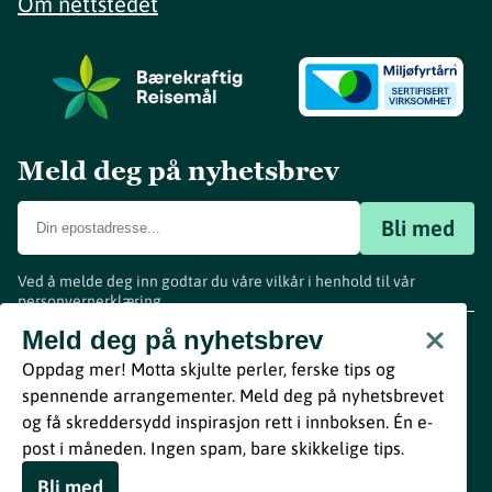
Om nettstedet
Meld deg på nyhetsbrev
Bli med
Ved å melde deg inn godtar du våre vilkår i henhold til vår
personvernerklæring
.
www.visitvestfold.com
Meld deg på nyhetsbrev
Turistinformasjon
Oppdag mer! Motta skjulte perler, ferske tips og
Vestfold Fylkeskommune
spennende arrangementer. Meld deg på nyhetsbrevet
By
Breakfast
og få skreddersydd inspirasjon rett i innboksen. Én e-
post i måneden. Ingen spam, bare skikkelige tips.
Bli med