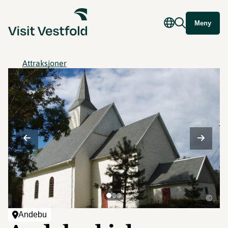
Meny
Attraksjoner
©
Andebu