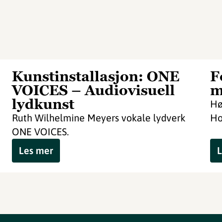
Kunstinstallasjon: ONE
F
VOICES – Audiovisuell
m
lydkunst
Hø
Ruth Wilhelmine Meyers vokale lydverk
Ho
ONE VOICES.
Les mer
L