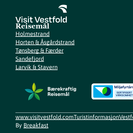
Reisemål
Holmestrand
Horten & Åsgårdstrand
Tønsberg & Færder
Sandefjord
Larvik & Stavern
www.visitvestfold.com
Turistinformasjon
Vest
By
Breakfast