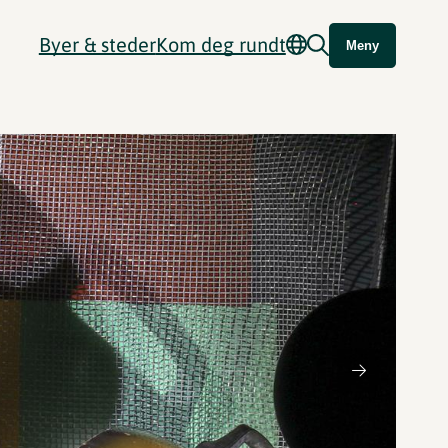
Byer & steder
Kom deg rundt
Meny