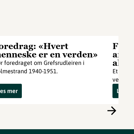
oredrag: «Hvert
Fore
enneske er en verden»
anne
alum
r foredraget om Grefsrudleiren i
lmestrand 1940-1951.
Et fored
venner.
es mer
Les m