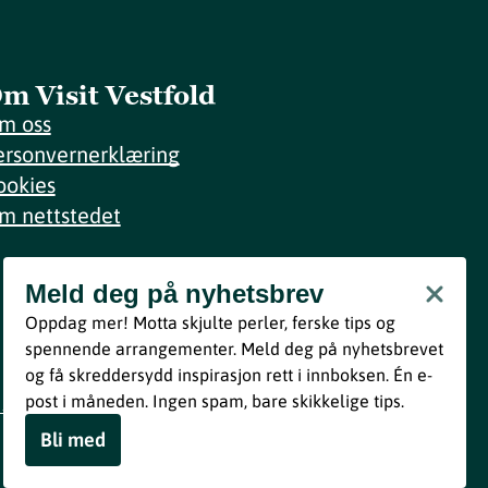
m Visit Vestfold
m oss
ersonvernerklæring
ookies
m nettstedet
Meld deg på nyhetsbrev
Meld deg på nyhetsbrev
Oppdag mer! Motta skjulte perler, ferske tips og
Bli med
spennende arrangementer. Meld deg på nyhetsbrevet
og få skreddersydd inspirasjon rett i innboksen. Én e-
Ved å melde deg inn godtar du våre vilkår i henhold til vår
post i måneden. Ingen spam, bare skikkelige tips.
personvernerklæring
.
Bli med