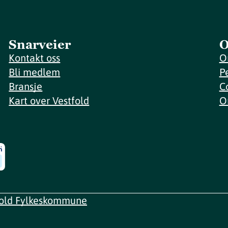
Snarveier
O
Kontakt oss
O
Bli medlem
P
Bransje
C
Kart over Vestfold
O
fold Fylkeskommune