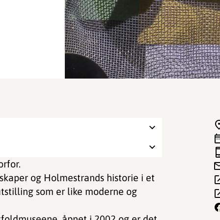
rfor.
kaper og Holmestrands historie i et
tstilling som er like moderne og
foldmuseene, åpnet i 2002 og er det