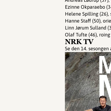
Ezinne Okparaebo (34)
Helene Spilling (26),
Hanne Staff (50), ori
Linn Jørum Sulland (
Olaf Tufte (46), roing
NRK TV
Se den 14. sesongen 