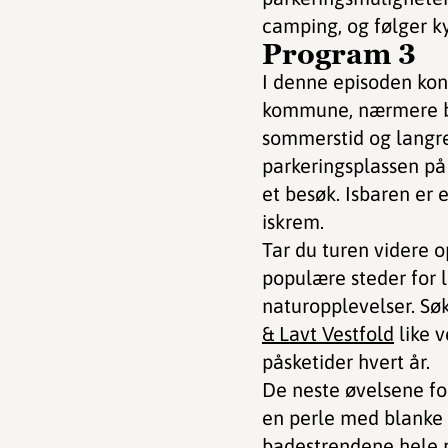
camping, og følger k
Program 3
I denne episoden konk
kommune, nærmere be
sommerstid og langren
parkeringsplassen p
et besøk. Isbaren er e
iskrem.
Tar du turen videre
populære steder for l
naturopplevelser. Søk
& Lavt Vestfold
like v
påsketider hvert år.
De neste øvelsene fo
en perle med blanke 
badestrendene
hele p