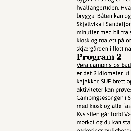
hvalfangertiden. Hva
brygga. Båten kan ogs
Skjellvika i Sandefjo
minutter med bil fra
kiosk og toalett på 
skjærgården i flott na
Program 2
Vøra camping og bad
er det 9 kilometer u
kajakker, SUP brett 
aktiviteter kan prøves
Campingsesongen i Sa
med kiosk og alle fasi
Kyststien går forbi V
merket og du kan star
parkeringsmuligheter.