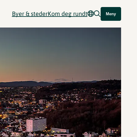
Byer & steder
Kom deg rundt
Meny