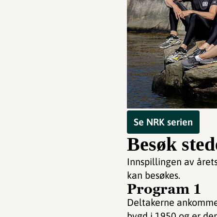
Se NRK serien
Besøk sted
Innspillingen av årets
kan besøkes.
Program 1
Deltakerne ankommer
bygd i 1950 og er den