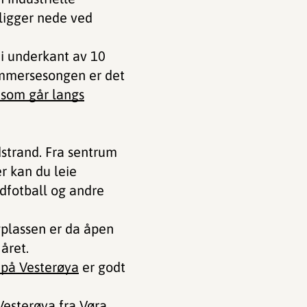
ligger nede ved
 i underkant av 10
sommersesongen er det
 som går langs
dstrand. Fra sentrum
r kan du leie
dfotball og andre
gplassen er da åpen
 året.
 på Vesterøya
er godt
 Vesterøya fra Vøra