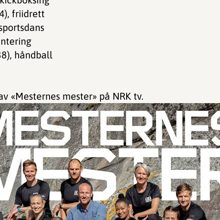
, friidrett
 sportsdans
entering
38), håndball
av «Mesternes mester» på NRK tv.