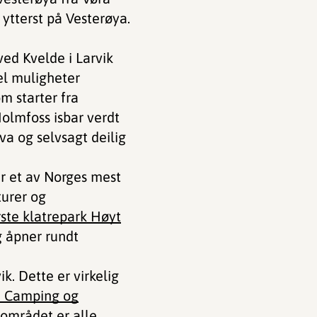
ytterst på Vesterøya.
ved Kvelde i Larvik
l muligheter
m starter fra
olmfoss isbar verdt
lva og selvsagt deilig
er et av Norges mest
turer og
rste klatrepark Høyt
g åpner rundt
. Dette er virkelig
a Camping og
 området er alle