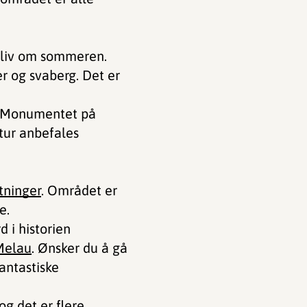
v liv om sommeren.
r og svaberg. Det er
Monumentet på
 tur anbefales
tninger
. Området er
e.
 i historien
 Melau
. Ønsker du å gå
antastiske
og det er flere