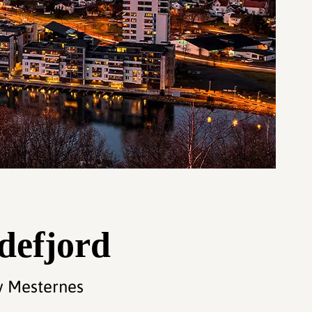
defjord
av Mesternes