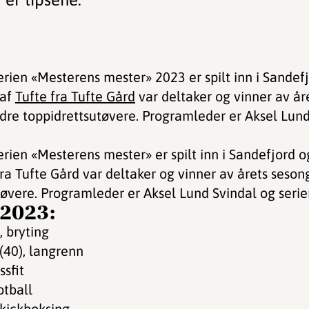
ien «Mesterens mester» 2023 er spilt inn i Sandefj
laf
Tufte fra Tufte Gård
var deltaker og vinner av år
dre toppidrettsutøvere. Programleder er Aksel Lund
ien «Mesterens mester» er spilt inn i Sandefjord og
ra Tufte Gård var deltaker og vinner av årets seson
øvere. Programleder er Aksel Lund Svindal og serien
 2023:
, bryting
(40), langrenn
ssfit
otball
 kickboksing