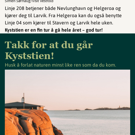
Simen Sørhaug/Visit Vestfold
Linje 208 betjener både Nevlunghavn og Helgeroa og
kjører deg til Larvik. Fra Helgeroa kan du også benytte
Linje 04 som kjører til Stavern og Larvik hele uken.
Kyststien er en fin tur å gå hele året – god tur!
Takk for at du går
Kyststien!
Husk å forlat naturen minst like ren som da du kom.