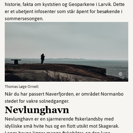
historie, fakta om kyststien og Geoparkene i Larvik. Dette
er et ubetjent infosenter som står åpent for besøkende i
sommersesongen.
©
Thomas Løge Ornell
Når du har passert Naverfjorden, er området Normanbo
stedet for vakre solnedganger.
Nevlunghavn
Nevlunghavn er en sjarmerende fiskerlandsby med
idylliske små hvite hus og en flott utsikt mot Skagerak.
Langs havna ligger mange fiskebåter, og den lune