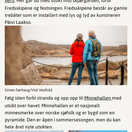
verft
. Her går du med utsikt mot skjærgården, forbi
Fredsskipene og festningen. Fredsskipene består av gamle
trebåter som er installert med lys og lyd av kunstneren
Päivi Laakso.
©
Simen Sørhaug/Visit Vestfold
Følg stien forbi stranda og opp opp til
Minnehallen
med
utsikt over havet. Minnehallen er et nasjonalt
minnesmerke over norske sjøfolk og er bygd som en
pyramide. Den er åpen i sommersesongen, men du kan
hele året nyte utsikten.