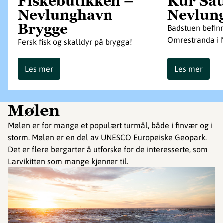
Fiskebutikken –
Kur Sa
Nevlunghavn
Nevlun
Brygge
Badstuen befin
Omrestranda i 
Fersk fisk og skalldyr på brygga!
Les mer
Les mer
Mølen
Mølen er for mange et populært turmål, både i finvær og i
storm. Mølen er en del av UNESCO Europeiske Geopark.
Det er flere bergarter å utforske for de interesserte, som
Larvikitten som mange kjenner til.