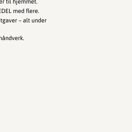
er til hjemmet.
IEDEL med flere.
tgaver – alt under
shåndverk.