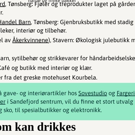
harde og myke pakker
rd
, Tønsberg
:
Fjøler og treprodukter laget på gårde
r.
Handel Barn
, Tønsberg: Gjenbruksbutikk med stadig
leker, interiør og tilbehør.
el av
Åkerkvinnene
), Stavern: Økologisk julebutikk
 Garn, sytilbehør og strikkevarer for håndarbeidselsk
afé og butikk med interiør og klær.
ær fra det greske motehuset Kourbela.
å gave- og interiørartikler hos
Sovestudio
og
Fargeri
er
i Sandefjord sentrum, vil du finne et stort utvalg 
 sko, til spesialbutikker og elektronikk.
om kan drikkes