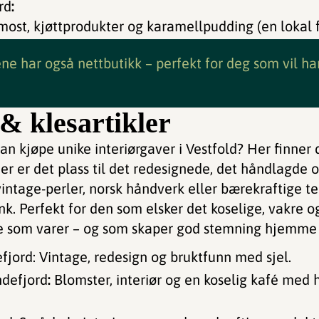
rd
:
ost, kjøttprodukter og karamellpudding (en lokal fa
e har også nettbutikk – perfekt for deg som vil ha
 & klesartikler
an kjøpe unike interiørgaver i Vestfold? Her finner
 er det plass til det redesignede, det håndlagde og
vintage-perler, norsk håndverk eller bærekraftige tek
ink. Perfekt for den som elsker det koselige, vakre o
noe som varer – og som skaper god stemning hjemme 
efjord: Vintage, redesign og bruktfunn med sjel.
ndefjord
:
Blomster, interiør og en koselig kafé me