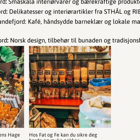
ord
:
Småskala interiørvarer og bærekraftige produkt
ord
:
Delikatesser og interiørartikler fra STHÅL og R
Sandefjord: Kafé, håndsydde barneklær og lokale ma
ord
:
Norsk design, tilbehør til bunaden og tradisjon
©
©
dens Hage
Hos Fat og Fe kan du sikre deg