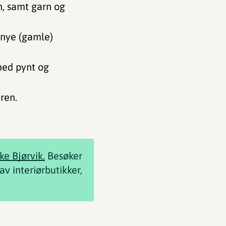
n, samt garn og
 nye (gamle)
 med pynt og
eren.
ke Bjørvik.
Besøker
av interiørbutikker,