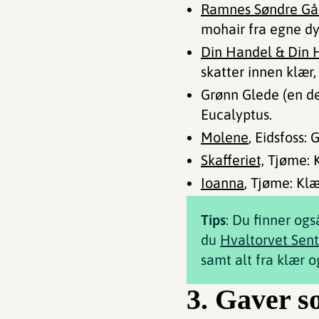
Ramnes Søndre Gå
mohair fra egne dy
Din Handel & Din 
skatter innen klær, 
Grønn Glede (en d
Eucalyptus.
Molene
, Eidsfoss:
Skafferiet,
Tjøme: K
Ioanna
, Tjøme: Kl
Tips
: Du finner ogs
du
Hvaltorvet Sent
samt alt fra klær og
3. Gaver s