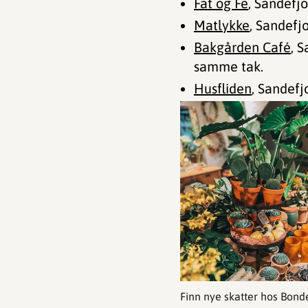
Fat og Fe
, Sandefj
Matlykke
, Sandefj
Bakgården Café
, 
samme tak.
Husfliden
, Sandefj
Finn nye skatter hos Bon