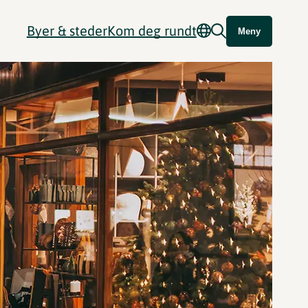
Byer & steder
Kom deg rundt
Meny