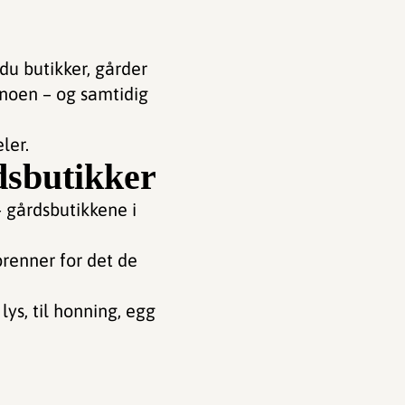
 du butikker, gårder
 noen – og samtidig
ler.
rdsbutikker
– gårdsbutikkene i
brenner for det de
ys, til honning, egg