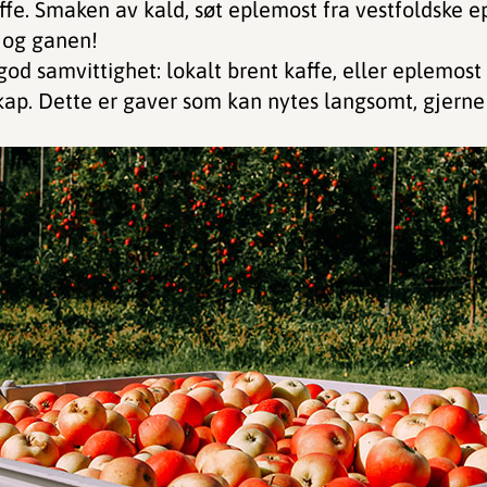
ffe. Smaken av kald, søt eplemost fra vestfoldske 
 – og ganen!
od samvittighet: lokalt brent kaffe, eller eplemost 
kap. Dette er gaver som kan nytes langsomt, gjer