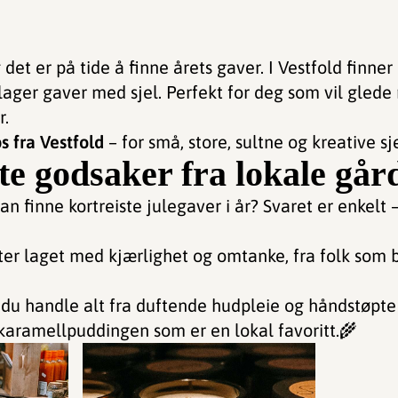
det er på tide å finne årets gaver. I Vestfold finner
ager gaver med sjel. Perfekt for deg som vil glede
r.
s fra Vestfold
– for små, store, sultne og kreative sje
ste godsaker fra lokale gå
an finne kortreiste julegaver i år? Svaret er enkelt 
ter laget med kjærlighet og omtanke, fra folk som 
du handle alt fra duftende hudpleie og håndstøpte l
karamellpuddingen som er en lokal favoritt.🌾