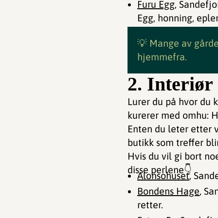
Furu Egg
, Sandefjo
Egg, honning, eplem
💡 Mange av gården
hjemmefra.
2. Interiør
Lurer du på hvor du k
kurerer med omhu: Her
Enten du leter etter 
butikk som treffer bl
Hvis du vil gi bort 
disse perlene👇
Alonsohuset
, Sand
Bondens Hage
, Sa
retter.