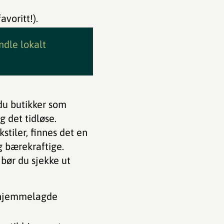
voritt!).
ndle lokalt
 du butikker som
 det tidløse.
stiler, finnes det en
g bærekraftige.
bør du sjekke ut
d hjemmelagde