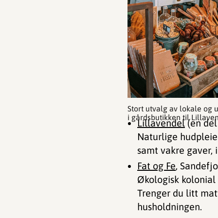
Stort utvalg av lokale og 
i gårdsbutikken til Lillave
Lillavendel
(en del
Naturlige hudpleie
samt vakre gaver, i
Fat og Fe
, Sandefj
Økologisk kolonial 
Trenger du litt mat
husholdningen.