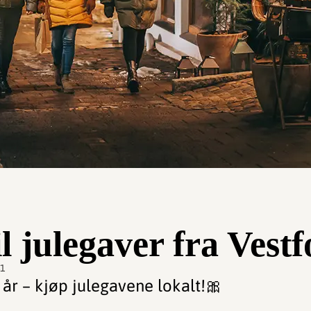
il julegaver fra Vestf
41
 år – kjøp julegavene lokalt!🎀