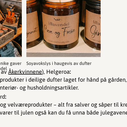
©
©
unike gaver
Soyavokslys i haugevis av dufter
ndel
 av
Åkerkvinnene
), Helgeroa
:
produkter i deilige dufter laget for hånd på gården
nteriør- og husholdningsartikler.
ord
:
og velværeprodukter – alt fra salver og såper til kr
varer til julen også kan du få unna både julegavene