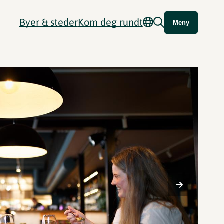
Byer & steder
Kom deg rundt
Meny