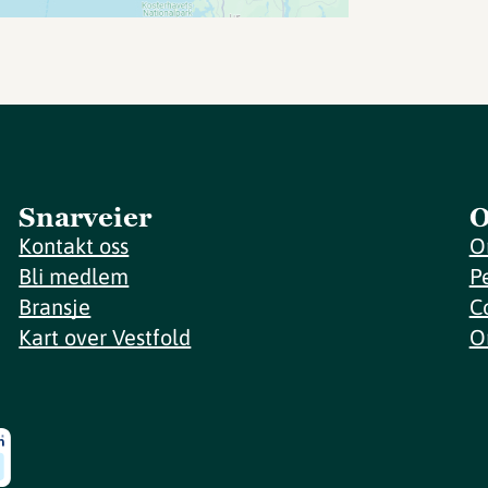
Snarveier
O
Kontakt oss
O
Bli medlem
P
Bransje
C
Kart over Vestfold
O