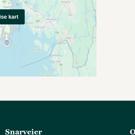
ise kart
Snarveier
O