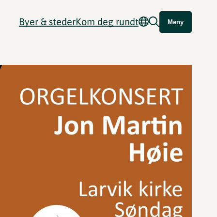
Byer & steder
Kom deg rundt
Meny