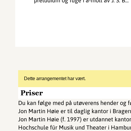
preludium og fuge i a-moll av J. S. B...
Dette arrangementet har vært.
Priser
Du kan følge med på utøverens hender og føt
Jon Martin Høie er til daglig kantor i Brage
Jon Martin Høie (f. 1997) er utdannet kant
Hochschule für Musik und Theater i Hambur