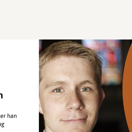
n
ller han
og