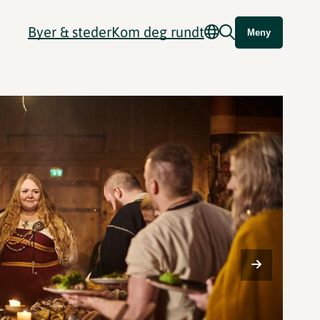
Byer & steder
Kom deg rundt
Meny