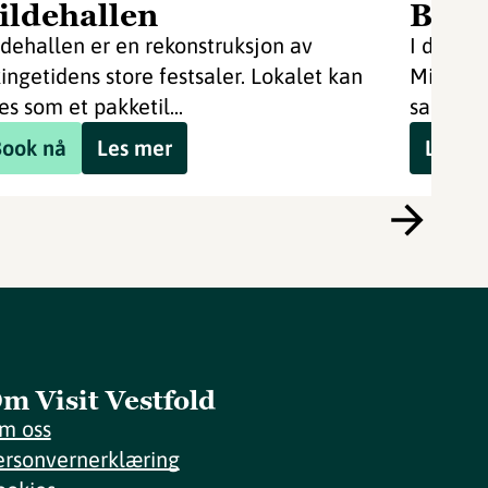
ildehallen
Borr
ldehallen er en rekonstruksjon av
I den va
kingetidens store festsaler. Lokalet kan
Midgards
es som et pakketil...
samling 
Book nå
Les mer
Les m
m Visit Vestfold
m oss
ersonvernerklæring