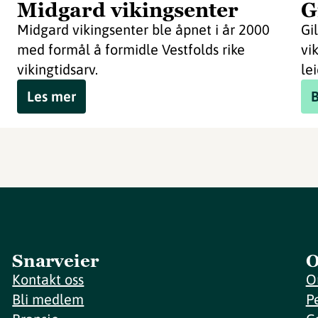
Midgard vikingsenter
G
Midgard vikingsenter ble åpnet i år 2000
Gi
med formål å formidle Vestfolds rike
vi
vikingtidsarv.
lei
Les mer
Snarveier
O
Kontakt oss
O
Bli medlem
P