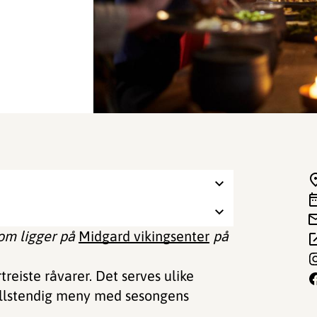
som ligger på
Midgard vikingsenter
på
reiste råvarer. Det serves ulike
. Fullstendig meny med sesongens