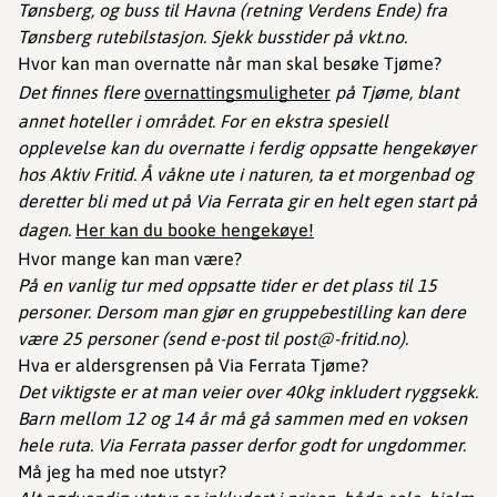
Tønsberg, og buss til Havna (retning Verdens Ende) fra
Tønsberg rutebilstasjon. Sjekk busstider på vkt.no.
Hvor kan man overnatte når man skal besøke Tjøme?
Det finnes flere
overnattingsmuligheter
på Tjøme, blant
annet hoteller i området. For en ekstra spesiell
opplevelse kan du overnatte i ferdig oppsatte hengekøyer
hos Aktiv Fritid. Å våkne ute i naturen, ta et morgenbad og
deretter bli med ut på Via Ferrata gir en helt egen start på
dagen.
Her kan du booke hengekøye!
Hvor mange kan man være?
På en vanlig tur med oppsatte tider er det plass til 15
personer. Dersom man gjør en gruppebestilling kan dere
være 25 personer (send e-post til post@-fritid.no).
Hva er aldersgrensen på Via Ferrata Tjøme?
Det viktigste er at man veier over 40kg inkludert ryggsekk.
Barn mellom 12 og 14 år må gå sammen med en voksen
hele ruta. Via Ferrata passer derfor godt for ungdommer.
Må jeg ha med noe utstyr?