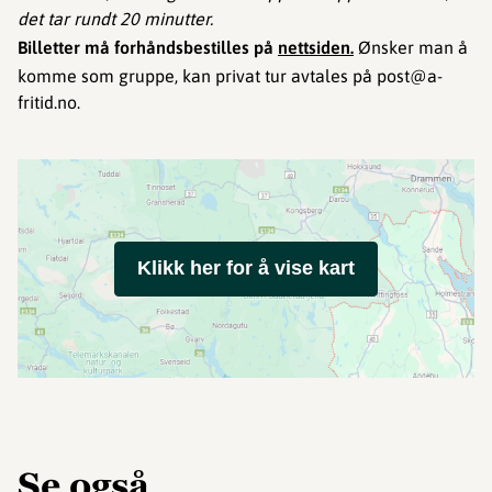
det tar rundt 20 minutter.
Billetter må forhåndsbestilles på
nettsiden
.
Ønsker man å
komme som gruppe, kan privat tur avtales på post@a-
fritid.no.
Klikk her for å vise kart
Se også