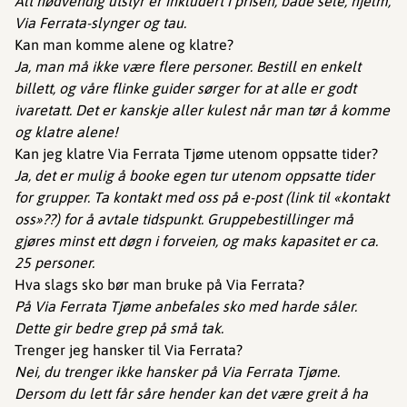
Alt nødvendig utstyr er inkludert i prisen, både sele, hjelm,
Via Ferrata-slynger og tau.
Kan man komme alene og klatre?
Ja, man må ikke være flere personer. Bestill en enkelt
billett, og våre flinke guider sørger for at alle er godt
ivaretatt. Det er kanskje aller kulest når man tør å komme
og klatre alene!
Kan jeg klatre Via Ferrata Tjøme utenom oppsatte tider?
Ja, det er mulig å booke egen tur utenom oppsatte tider
for grupper. Ta kontakt med oss på e-post (link til «kontakt
oss»??) for å avtale tidspunkt. Gruppebestillinger må
gjøres minst ett døgn i forveien, og maks kapasitet er ca.
25 personer.
Hva slags sko bør man bruke på Via Ferrata?
På Via Ferrata Tjøme anbefales sko med harde såler.
Dette gir bedre grep på små tak.
Trenger jeg hansker til Via Ferrata?
Nei, du trenger ikke hansker på Via Ferrata Tjøme.
Dersom du lett får såre hender kan det være greit å ha