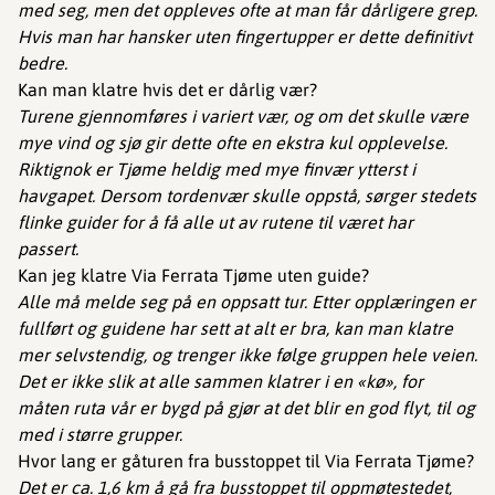
med seg, men det oppleves ofte at man får dårligere grep.
Hvis man har hansker uten fingertupper er dette definitivt
bedre.
Kan man klatre hvis det er dårlig vær?
Turene gjennomføres i variert vær, og om det skulle være
mye vind og sjø gir dette ofte en ekstra kul opplevelse.
Riktignok er Tjøme heldig med mye finvær ytterst i
havgapet. Dersom tordenvær skulle oppstå, sørger stedets
flinke guider for å få alle ut av rutene til været har
passert.
Kan jeg klatre Via Ferrata Tjøme uten guide?
Alle må melde seg på en oppsatt tur. Etter opplæringen er
fullført og guidene har sett at alt er bra, kan man klatre
mer selvstendig, og trenger ikke følge gruppen hele veien.
Det er ikke slik at alle sammen klatrer i en «kø», for
måten ruta vår er bygd på gjør at det blir en god flyt, til og
med i større grupper.
Hvor lang er gåturen fra busstoppet til Via Ferrata Tjøme?
Det er ca. 1,6 km å gå fra busstoppet til oppmøtestedet,