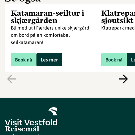
Katamaran-seiltur i
Klatrepa
skjærgården
sjøutsikt
Bli med ut i Færders unike skjærgård
Klatrepark med 
om bord på en komfortabel
seilkatamaran!
Book nå
Les mer
Book nå
L
Reisemål