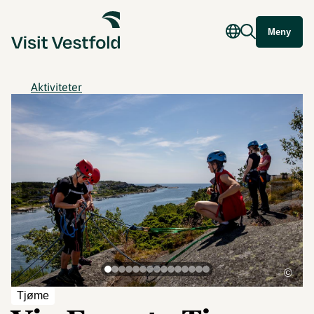
Meny
Aktiviteter
©
Tjøme