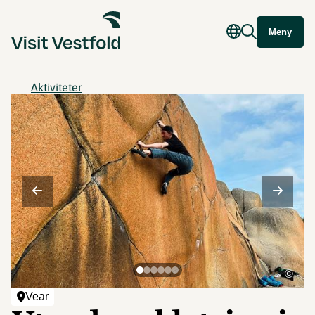
Meny
Aktiviteter
©
Vear