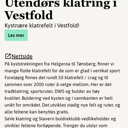
Utendørs klatring i
Vestfold
Kystnære klatrefelt i Vestfold!
Les mer
Nettside
På kyststrekningen fra Helgeroa til Tønsberg, finner vi
mange flotte klatrefelt for de som er glad i vertikal sport.
Foreløpig finnes det rundt 50 klatrefelt / crag og til
sammen over 2000 ruter å velge mellom. Her er det
tradklatring, sportsruter, DWS og bulder av høy
kvalitet. Buldering ved kysten og i vannkanten er helt
unikt for området. Det utvikles stadig nye felt og ruter, og
alle feltene kan benyttes gratis.
SaVe klatring og Stavern buldreklubb vedlikeholder og
utvikler feltene fortløpende. Trenger du utstyr som