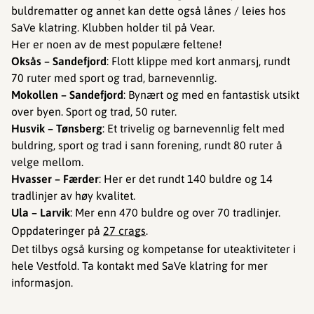
buldrematter og annet kan dette også lånes / leies hos
SaVe klatring. Klubben holder til på Vear.
Her er noen av de mest populære feltene!
Oksås – Sandefjord
: Flott klippe med kort anmarsj, rundt
70 ruter med sport og trad, barnevennlig.
Mokollen – Sandefjord
: Bynært og med en fantastisk utsikt
over byen. Sport og trad, 50 ruter.
Husvik – Tønsberg
: Et trivelig og barnevennlig felt med
buldring, sport og trad i sann forening, rundt 80 ruter å
velge mellom.
Hvasser – Færder
: Her er det rundt 140 buldre og 14
tradlinjer av høy kvalitet.
Ula – Larvik
: Mer enn 470 buldre og over 70 tradlinjer.
Oppdateringer på
27 crags
.
Det tilbys også kursing og kompetanse for uteaktiviteter i
hele Vestfold. Ta kontakt med SaVe klatring for mer
informasjon.