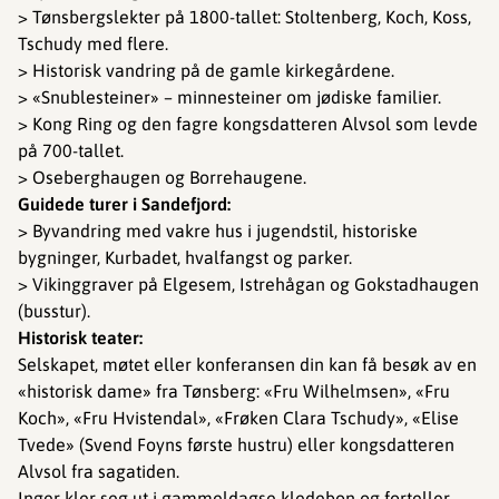
> Tønsbergslekter på 1800-tallet: Stoltenberg, Koch, Koss,
Tschudy med flere.
> Historisk vandring på de gamle kirkegårdene.
> «Snublesteiner» – minnesteiner om jødiske familier.
> Kong Ring og den fagre kongsdatteren Alvsol som levde
på 700-tallet.
> Oseberghaugen og Borrehaugene.
Guidede turer i Sandefjord:
> Byvandring med vakre hus i jugendstil, historiske
bygninger, Kurbadet, hvalfangst og parker.
> Vikinggraver på Elgesem, Istrehågan og Gokstadhaugen
(busstur).
Historisk teater:
Selskapet, møtet eller konferansen din kan få besøk av en
«historisk dame» fra Tønsberg: «Fru Wilhelmsen», «Fru
Koch», «Fru Hvistendal», «Frøken Clara Tschudy», «Elise
Tvede» (Svend Foyns første hustru) eller kongsdatteren
Alvsol fra sagatiden.
Inger kler seg ut i gammeldagse kledebon og forteller