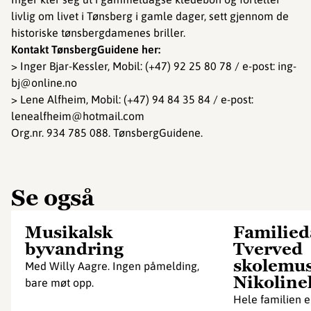
livlig om livet i Tønsberg i gamle dager, sett gjennom de
historiske tønsbergdamenes briller.
Kontakt TønsbergGuidene her:
> Inger Bjar-Kessler, Mobil: (+47) 92 25 80 78 / e-post: ing-
bj@online.no
> Lene Alfheim, Mobil: (+47) 94 84 35 84 / e-post:
lenealfheim@hotmail.com
Org.nr. 934 785 088. TønsbergGuidene.
Se også
Musikalsk
Familied
byvandring
Tverved
skolemu
Med Willy Aagre. Ingen påmelding,
Nikoline
bare møt opp.
Hele familien e