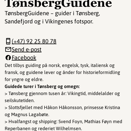
TønsbergGuidene
TønsbergGuidene – guider i Tønsberg,
Sandefjord og i Vikingenes fotspor.
(+47) 92 25 80 78
Send e-post
Facebook
Det tilbys guiding på norsk, engelsk, tysk, italiensk og
fransk, og guidene lever og ånder for historieformidling
for yngre og eldre.
Guidede turer i Tønsberg og omegn:
> Tønsberg gjennom tusen år: Vikingtid, middelalder og
seilskutetiden.
> Slottsfjellet med Håkon Håkonsson, prinsesse Kristina
og Magnus Lagabøte.
> Hvalfangst og shipping: Svend Foyn, Mathias Føyn med
Reperbanen og rederiet Wilhelmsen.