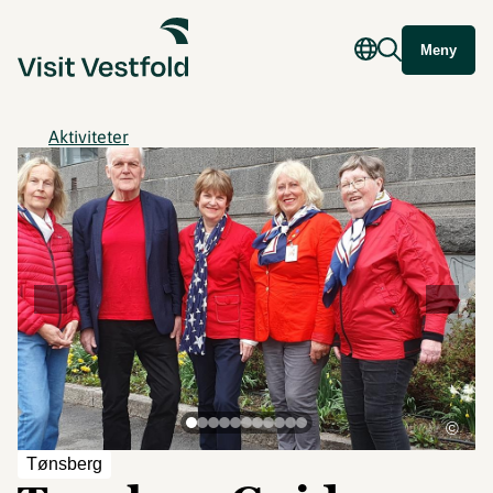
Meny
Aktiviteter
©
Tønsberg