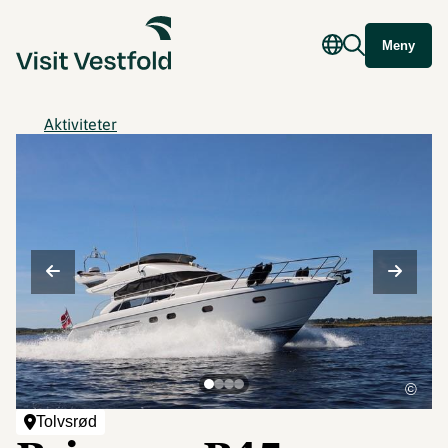
Meny
Aktiviteter
©
Tolvsrød