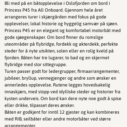
Bli med på en båtopplevelse i Oslofjorden om bord i
Princess P45 fra All Onboard. Gjennom hele året
arrangeres turer i skjærgården med fokus på gode
opplevelser, lokal historie og hyggelig samvær på sjøen.
Princess P45 er en elegant og komfortabel motorbåt med
gode sjøegenskaper. Om bord finner du romslige
uteområder på flybridge, fordekk og akterdekk, perfekte
steder for å nyte utsikten, solen eller en rolig kveld på
fjorden. Båten har tre lugarer, to bad og en skjermet
flybridge med stor sittegruppe.
Turen passer godt for ledergrupper, firmaarrangementer,
jubileer, bryllup, vennegjenger og andre som ønsker en
annerledes opplevelse. Rutene legges hovedsakelig
innaskjærs, med stopp ved idylliske steder og historier fra
kysten underveis. Om bord kan dere nyte noe godt å spise
eller drikke, tilpasset deres ønsker.
Båten er godkjent for inntil 12 gjester og kan kombineres
med RIB, seilbåter eller andre motorbåter ved større
arrangementer.