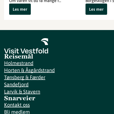
Om våren vil du få mange f...
Borgeskogen i S
Les mer
Les mer
Reisemål
Holmestrand
Horten & Åsgårdstrand
Tønsberg & Færder
Sandefjord
Larvik & Stavern
Snarveier
Kontakt oss
Bli medlem