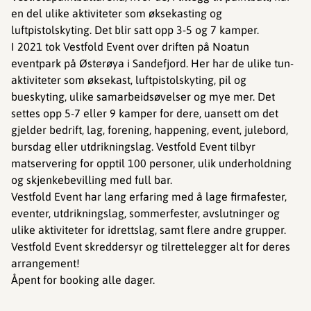
en del ulike aktiviteter som øksekasting og
luftpistolskyting. Det blir satt opp 3-5 og 7 kamper.
I 2021 tok Vestfold Event over driften på Noatun
eventpark på Østerøya i Sandefjord. Her har de ulike tun-
aktiviteter som øksekast, luftpistolskyting, pil og
bueskyting, ulike samarbeidsøvelser og mye mer. Det
settes opp 5-7 eller 9 kamper for dere, uansett om det
gjelder bedrift, lag, forening, happening, event, julebord,
bursdag eller utdrikningslag. Vestfold Event tilbyr
matservering for opptil 100 personer, ulik underholdning
og skjenkebevilling med full bar.
Vestfold Event har lang erfaring med å lage firmafester,
eventer, utdrikningslag, sommerfester, avslutninger og
ulike aktiviteter for idrettslag, samt flere andre grupper.
Vestfold Event skreddersyr og tilrettelegger alt for deres
arrangement!
Åpent for booking alle dager.