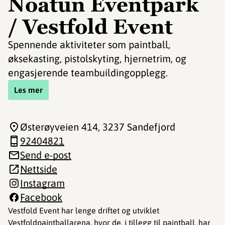
Noatun Eventpark
/ Vestfold Event
Spennende aktiviteter som paintball,
øksekasting, pistolskyting, hjernetrim, og
engasjerende teambuildingopplegg.
Les mer
Østerøyveien 414
, 3237 Sandefjord
92404821
Send e-post
Nettside
Instagram
Facebook
Vestfold Event har lenge driftet og utviklet
Vestfoldpaintballarena, hvor de, i tillegg til paintball, har