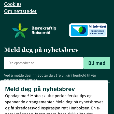
Cookies
Om nettstedet
Meld deg på nyhetsbrev
Bli med
Ved å melde deg inn godtar du våre vilkår i henhold til vår
personvernerklæring
.
www.visitvestfold.com
Meld deg på nyhetsbrev
Turistinformasjon
Oppdag mer! Motta skjulte perler, ferske tips og
Vestfold Fylkeskommune
spennende arrangementer. Meld deg på nyhetsbrevet
By
Breakfast
og få skreddersydd inspirasjon rett i innboksen. Én e-