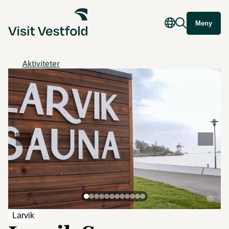
Meny
Aktiviteter
©
Larvik