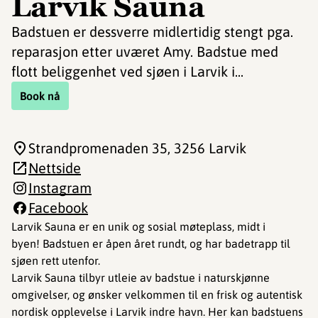
Larvik Sauna
Badstuen er dessverre midlertidig stengt pga.
reparasjon etter uværet Amy. Badstue med
flott beliggenhet ved sjøen i Larvik i...
Book nå
Strandpromenaden 35
, 3256 Larvik
Nettside
Instagram
Facebook
Larvik Sauna er en unik og sosial møteplass, midt i
byen! Badstuen er åpen året rundt, og har badetrapp til
sjøen rett utenfor.
Larvik Sauna tilbyr utleie av badstue i naturskjønne
omgivelser, og ønsker velkommen til en frisk og autentisk
nordisk opplevelse i Larvik indre havn. Her kan badstuens