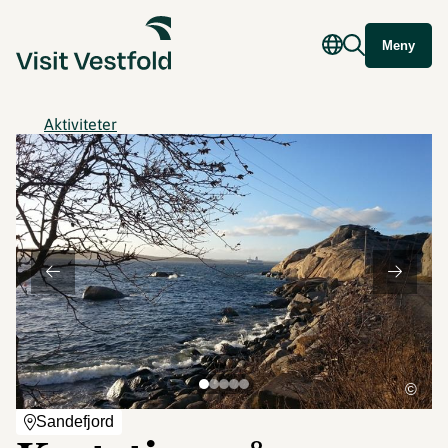
Meny
Aktiviteter
©
Sandefjord