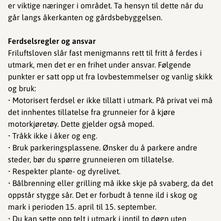
er viktige næringer i området. Ta hensyn til dette når du
går langs åkerkanten og gårdsbebyggelsen.
Ferdselsregler og ansvar
Friluftsloven slår fast menigmanns rett til fritt å ferdes i
utmark, men det er en frihet under ansvar. Følgende
punkter er satt opp ut fra lovbestemmelser og vanlig skikk
og bruk:
• Motorisert ferdsel er ikke tillatt i utmark. På privat vei må
det innhentes tillatelse fra grunneier for å kjøre
motorkjøretøy. Dette gjelder også moped.
• Tråkk ikke i åker og eng.
• Bruk parkeringsplassene. Ønsker du å parkere andre
steder, bør du spørre grunneieren om tillatelse.
• Respekter plante- og dyrelivet.
• Bålbrenning eller grilling må ikke skje på svaberg, da det
oppstår stygge sår. Det er forbudt å tenne ild i skog og
mark i perioden 15. april til 15. september.
• Du kan sette opp telt i utmark i inntil to døgn uten