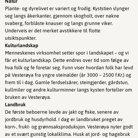
Natur
Plante- og dyrelivet er variert og frodig. Kyststien slynger
seg langs åkerkanter, gjennom skogholt, over nakne
svaberg, forblåste knauser og langs grunne viker.
Underveis er det merket avstikkere til flotte
utsiktspunkter.
Kulturlandskap
Menneskenes virksomhet setter spor i landskapet – og vi
får et kulturlandskap. Dette endres over tid som følge av
hva folk og fe foretar seg. Funn viser hvordan folk har levd
på Vesterøya fra yngre steinalder (år 3000 – 2500 f.Kr.) og
frem til i dag. Gamle ferdselsårer, steingjerder, gårdstun,
kullmiler og andre kulturminner langs kysten forteller om
bruken av Vesterøya.
Landbruk
De første beboerne levde av jakt og fiske, senere av
jordbruk og husdyrhold. I dag er landbruket preget av
korn-, frukt- og grønnsaksproduksjon. Vesterøya nyter godt
av et svært gunstig lokalklima. Husk at jord- og hagebruk