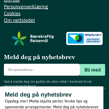
Personvernerklæring
Cookies
Om nettstedet
Meld deg på nyhetsbrev
Bli med
Ved å melde deg inn godtar du våre vilkår i henhold til vår
personvernerklæring
.
www.visitvestfold.com
Meld deg på nyhetsbrev
Turistinformasjon
Oppdag mer! Motta skjulte perler, ferske tips og
Vestfold Fylkeskommune
spennende arrangementer. Meld deg på nyhetsbrevet