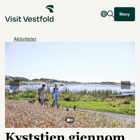
Meny
Aktiviteter
©
Kyststien gjennom