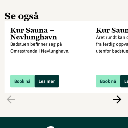
Se også
Kur Sauna –
Kur Saun
Nevlunghavn
Året rundt kan 
Badstuen befinner seg på
fra ferdig oppv
Omrestranda i Nevlunghavn.
utenfor badstuen
Book nå
Les mer
Book nå
L