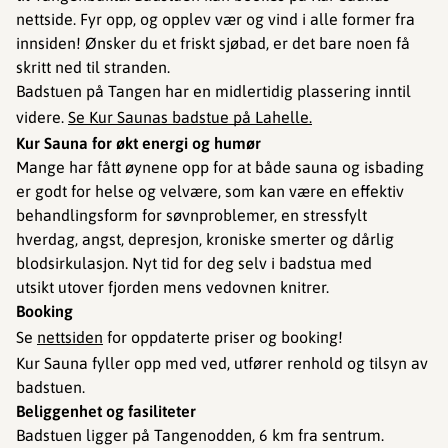
nettside. Fyr opp, og opplev vær og vind i alle former fra
innsiden! Ønsker du et friskt sjøbad, er det bare noen få
skritt ned til stranden.
Badstuen på Tangen har en midlertidig plassering inntil
videre.
Se Kur Saunas badstue på Lahelle.
Kur Sauna for økt energi og humør
Mange har fått øynene opp for at både sauna og isbading
er godt for helse og velvære, som kan være en effektiv
behandlingsform for søvnproblemer, en stressfylt
hverdag, angst, depresjon, kroniske smerter og dårlig
blodsirkulasjon. Nyt tid for deg selv i badstua med
utsikt utover fjorden mens vedovnen knitrer.
Booking
Se
nettsiden
for oppdaterte priser og booking!
Kur Sauna fyller opp med ved, utfører renhold og tilsyn av
badstuen.
Beliggenhet og fasiliteter
Badstuen ligger på Tangenodden, 6 km fra sentrum.