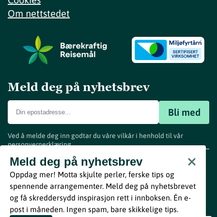
Om nettstedet
Meld deg på nyhetsbrev
Bli med
Ved å melde deg inn godtar du våre vilkår i henhold til vår
personvernerklæring
.
www.visitvestfold.com
Meld deg på nyhetsbrev
Turistinformasjon
Oppdag mer! Motta skjulte perler, ferske tips og
Vestfold Fylkeskommune
spennende arrangementer. Meld deg på nyhetsbrevet
By
Breakfast
og få skreddersydd inspirasjon rett i innboksen. Én e-
post i måneden. Ingen spam, bare skikkelige tips.