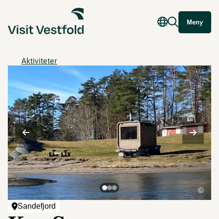
Meny
Aktiviteter
©
Sandefjord