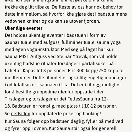
trekke deg litt tilbake. De fleste av oss har nok behov for
dette innimellom, så hvorfor ikke gjøre det i badstua mens
vedovnen knitrer og du kan se utover fjorden.
Ukentlige eventer
Det holdes ukentlig eventer i badstuen i form av
Saunarituale med aufguss, fullmånerituale, sauna yoga
med egen yoga-instruktør. Med seg på laget har Kur
Sauna MIST Aufguss ved Steinar Ytrevik, som vil holde
ukentlig badstue ritualer torsdager i partallsuker på
Lahelle. Kapasitet 8 personer. Pris 300 kr pp/250 kr pp for
medlemmer. Dette tilbudet er også tilgjengelig mandager
i oddetallsuker i saunaen i Ula. Det er i tillegg mulighet
for å bestille gruppetime utenfor oppsatte tider.
Tirsdager og torsdager er det FellesSauna fra 12-
18. Badstuen er romslig, med plass til 10-12 personer.
Se
nettsiden
for oppdaterte priser og booking!
Kur Sauna følger opp badstuen daglig, fyller på med ved
og fyrer opp i ovnen. Kur Sauna står også for generell