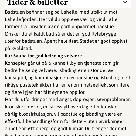
Tider & billetter
Badstuen befinner seg på Lahelle, med utsikt ut mot
Lahellefjorden. Her vil du oppleve vær og vind i alle
former fra innsiden av en godt oppvarmet badstue.
Ønsker du et kaldt bad så er det en god flytebrygge
utenfor badstuen. Åpent hele året. Stedet er godt opplyst
på kveldstid.
Kur Sauna for god helse og velvære
Konseptet går ut på å kunne tilby en tjeneste som gir
bedre helse og velvære. Isbading er en stor del av
konseptet, og kombinasjonen av badstue og isbading med
riktige pusteteknikker har en enorm helseeffekt som flere
og flere igjen har fått øynene opp for.
Har du utfordringer med angst, depresjon, søvnproblemer,
kroniske smerter, en stressfylt hverdag eller kanskje
dårlig blodsirkulasjon, vil badstue og isbading være en
effektfull behandlingsform for dette – uten bivirkninger
annet enn økt energi og godt humør. Du trenger derimot
ikke ha noen annen grunn enn et ønske om å kunne