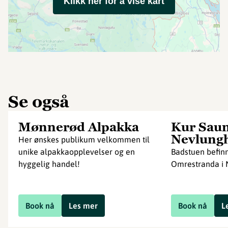
Klikk her for å vise kart
Se også
Mønnerød Alpakka
Kur Saun
Nevlung
Her ønskes publikum velkommen til
unike alpakkaopplevelser og en
Badstuen befin
hyggelig handel!
Omrestranda i 
Book nå
Les mer
Book nå
L