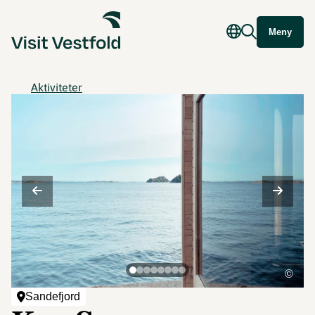
Meny
Aktiviteter
©
Sandefjord