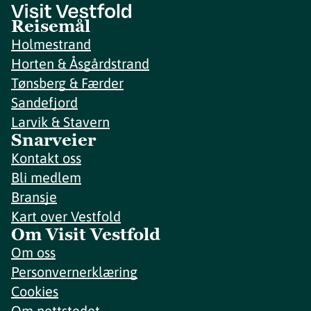
Reisemål
Holmestrand
Horten & Åsgårdstrand
Tønsberg & Færder
Sandefjord
Larvik & Stavern
Snarveier
Kontakt oss
Bli medlem
Bransje
Kart over Vestfold
Om Visit Vestfold
Om oss
Personvernerklæring
Cookies
Om nettstedet