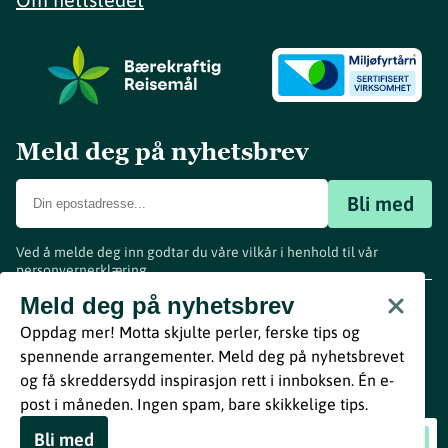
Meld deg på nyhetsbrev
Bli med
Ved å melde deg inn godtar du våre vilkår i henhold til vår
personvernerklæring
.
www.visitvestfold.com
Meld deg på nyhetsbrev
Turistinformasjon
Oppdag mer! Motta skjulte perler, ferske tips og
Vestfold Fylkeskommune
spennende arrangementer. Meld deg på nyhetsbrevet
By
Breakfast
og få skreddersydd inspirasjon rett i innboksen. Én e-
post i måneden. Ingen spam, bare skikkelige tips.
Bli med
Kur Sauna – Bjønnesstranda
Book nå