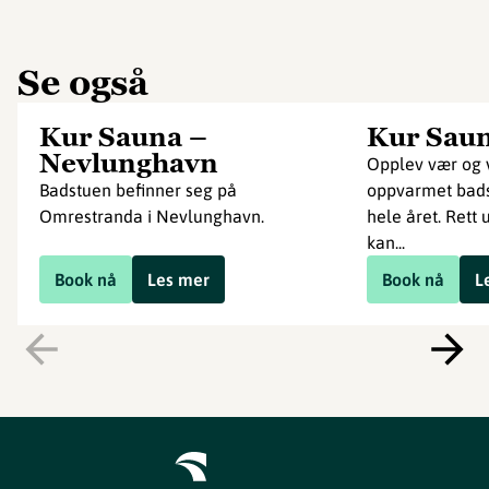
Se også
Kur Sauna –
Kur Saun
Nevlunghavn
Opplev vær og v
Badstuen befinner seg på
oppvarmet bads
Omrestranda i Nevlunghavn.
hele året. Rett
kan...
Book nå
Les mer
Book nå
L