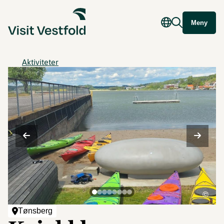
Meny
Aktiviteter
©
Tønsberg