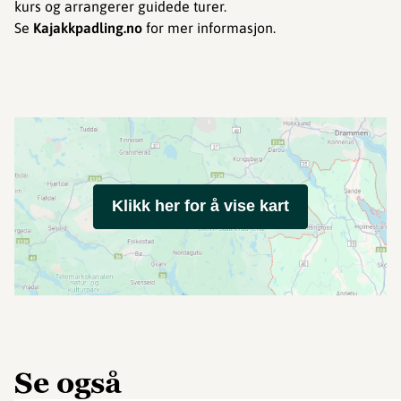
kurs og arrangerer guidede turer.
Se
Kajakkpadling.no
for mer informasjon.
Klikk her for å vise kart
Se også