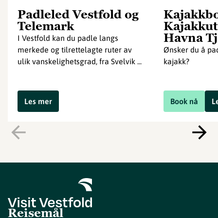
Padleled Vestfold og
Kajakkbo
Telemark
Kajakkut
Havna T
I Vestfold kan du padle langs
merkede og tilrettelagte ruter av
Ønsker du å pa
ulik vanskelighetsgrad, fra Svelvik ...
kajakk?
Les mer
Book nå
L
Reisemål