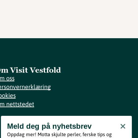
m Visit Vestfold
m oss
ersonvernerklæring
ookies
m nettstedet
Meld deg på nyhetsbrev
Meld deg på nyhetsbrev
Oppdag mer! Motta skjulte perler, ferske tips og
Bli med