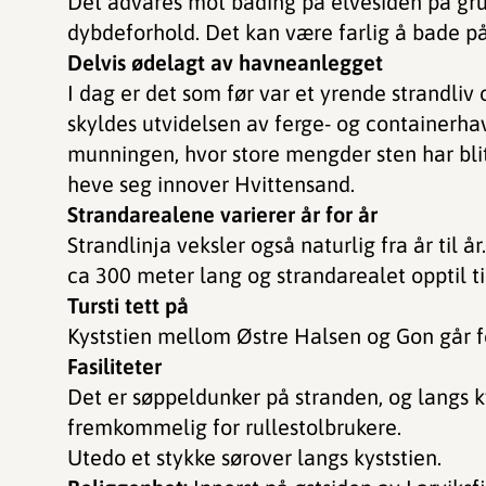
Det advares mot bading på elvesiden på gru
dybdeforhold. Det kan være farlig å bade på 
Delvis ødelagt av havneanlegget
I dag er det som før var et yrende strandli
skyldes utvidelsen av ferge- og containerha
munningen, hvor store mengder sten har blitt
heve seg innover Hvittensand.
Strandarealene varierer år for år
Strandlinja veksler også naturlig fra år til å
ca 300 meter lang og strandarealet opptil til
Tursti tett på
Kyststien mellom Østre Halsen og Gon går f
Fasiliteter
​​​​Det er søppeldunker på stranden, og langs 
fremkommelig for rullestolbrukere.
Utedo et stykke sørover langs kyststien.