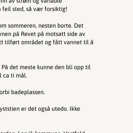
nn av strøm og variable
feil sted, så vær forsiktig!
v om sommeren, nesten borte. Det
vnen på Revet på motsatt side av
 tilført området og fått vannet til å
r. På det meste kunne den bli opp til
 ca ti mål.
orbi badeplassen.
kyststien er det også utedo. Ikke