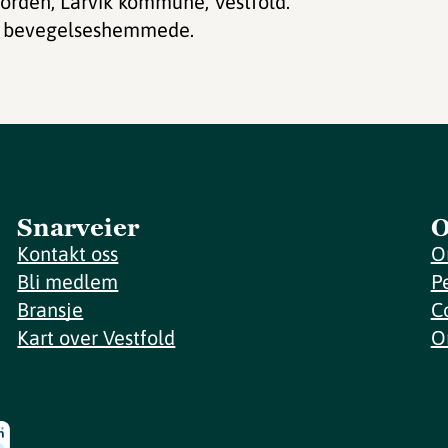
jorden, Larvik kommune, Vestfold.
for bevegelseshemmede.
Snarveier
O
Kontakt oss
O
Bli medlem
P
Bransje
C
Kart over Vestfold
O