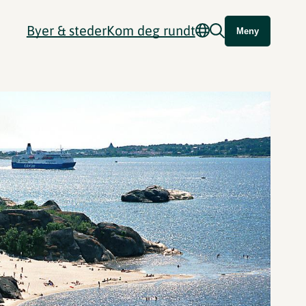
Byer & steder
Kom deg rundt
Meny