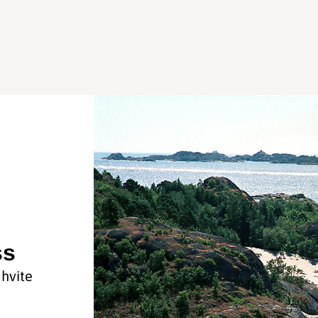
ss
 hvite