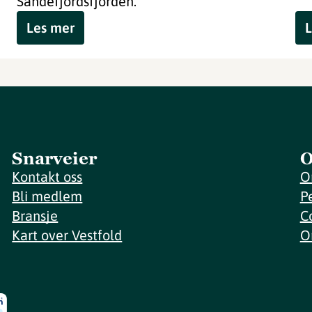
Sandefjordsfjorden.
Les mer
L
Snarveier
O
Kontakt oss
O
Bli medlem
P
Bransje
C
Kart over Vestfold
O