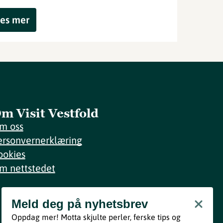
es mer
m Visit Vestfold
m oss
ersonvernerklæring
ookies
m nettstedet
Meld deg på nyhetsbrev
Meld deg på nyhetsbrev
Oppdag mer! Motta skjulte perler, ferske tips og
Bli med