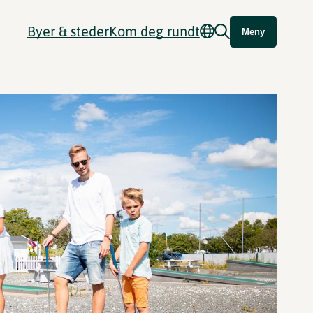
Byer & steder
Kom deg rundt
Meny