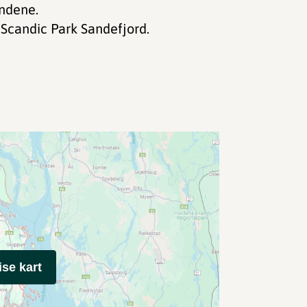
undene.
v Scandic Park Sandefjord.
ise kart