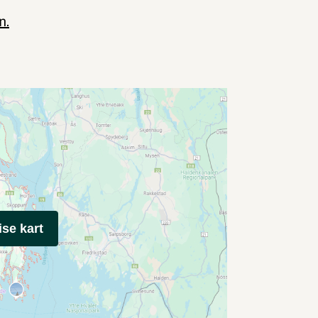
n.
ise kart