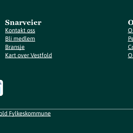
Snarveier
O
Kontakt oss
O
Bli medlem
P
Bransje
C
Kart over Vestfold
O
fold Fylkeskommune