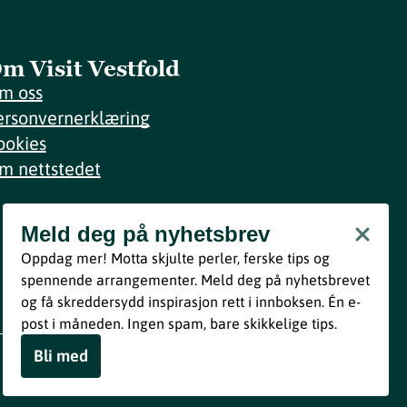
m Visit Vestfold
m oss
ersonvernerklæring
ookies
m nettstedet
Meld deg på nyhetsbrev
Meld deg på nyhetsbrev
Oppdag mer! Motta skjulte perler, ferske tips og
Bli med
spennende arrangementer. Meld deg på nyhetsbrevet
og få skreddersydd inspirasjon rett i innboksen. Én e-
Ved å melde deg inn godtar du våre vilkår i henhold til vår
post i måneden. Ingen spam, bare skikkelige tips.
personvernerklæring
.
Bli med