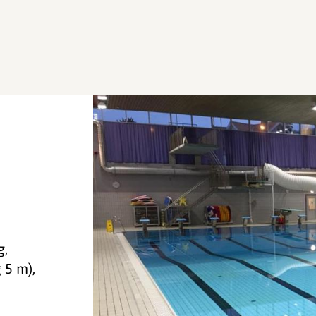
g,
g 5 m),