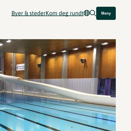
Byer & steder
Kom deg rundt
Meny