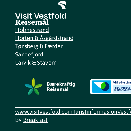
Reisemål
Holmestrand
Horten & Åsgårdstrand
Tønsberg & Færder
Sandefjord
Larvik & Stavern
www.visitvestfold.com
Turistinformasjon
Vest
By
Breakfast