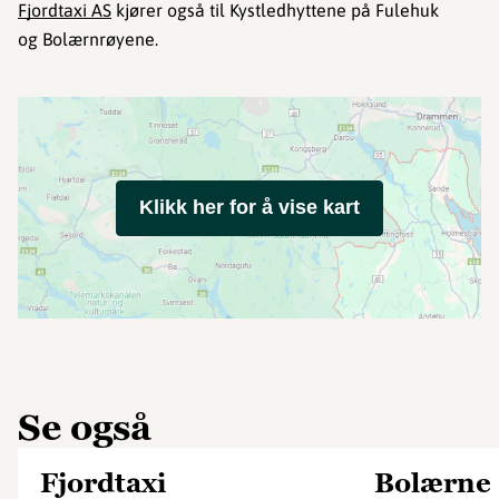
Fjordtaxi AS
kjører også til Kystledhyttene på Fulehuk
og Bolærnrøyene.
Klikk her for å vise kart
Se også
Fjordtaxi
Bolærne