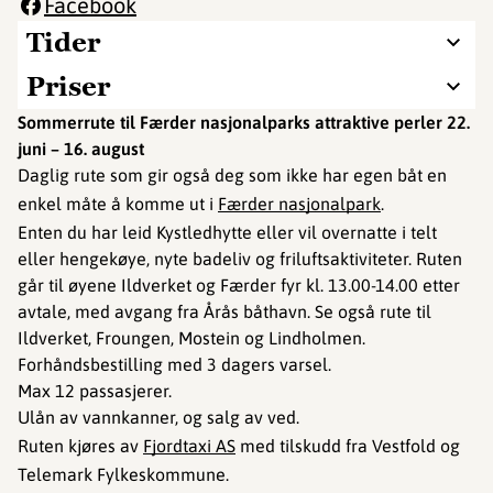
Facebook
Tider
Priser
Sommerrute til Færder nasjonalparks attraktive perler 22.
juni – 16. august
Daglig rute som gir også deg som ikke har egen båt en
enkel måte å komme ut i
Færder nasjonalpark
.
Enten du har leid Kystledhytte eller vil overnatte i telt
eller hengekøye, nyte badeliv og friluftsaktiviteter. Ruten
går til øyene Ildverket og Færder fyr kl. 13.00-14.00 etter
avtale, med avgang fra Årås båthavn. Se også rute til
Ildverket, Froungen, Mostein og Lindholmen.
Forhåndsbestilling med 3 dagers varsel.
Max 12 passasjerer.
Ulån av vannkanner, og salg av ved.
Ruten kjøres av
Fjordtaxi AS
med tilskudd fra Vestfold og
Telemark Fylkeskommune.